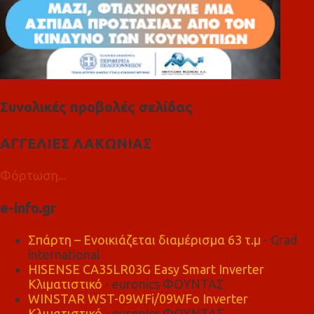
Συνολικές προβολές σελίδας
ΑΓΓΕΛΙΕΣ ΛΑΚΩΝΙΑΣ
Φόρτωση...
e-info.gr
Σπάρτη – Ενοικιάζεται διαμέρισμα 63 τ.μ
- Grad
international
HISENSE CA35LR03G Easy Smart Inverter
Κλιματιστικό
- euronics ΦΟΥΝΤΑΣ
WINSTAR WST-09WFi/09WFo Inverter
Κλιματιστικό
- euronics ΦΟΥΝΤΑΣ