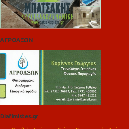
ΑΓΡΟΑΞΩΝ
Diafimistes.gr