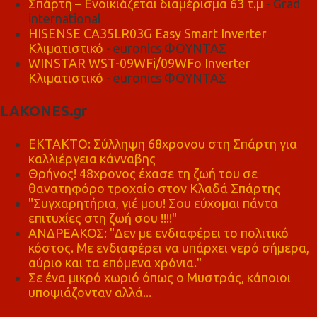
Σπάρτη – Ενοικιάζεται διαμέρισμα 63 τ.μ
- Grad
international
HISENSE CA35LR03G Easy Smart Inverter
Κλιματιστικό
- euronics ΦΟΥΝΤΑΣ
WINSTAR WST-09WFi/09WFo Inverter
Κλιματιστικό
- euronics ΦΟΥΝΤΑΣ
LAKONES.gr
ΕΚΤΑΚΤΟ: Σύλληψη 68χρονου στη Σπάρτη για
καλλιέργεια κάνναβης
Θρήνος! 48χρονος έχασε τη ζωή του σε
θανατηφόρο τροχαίο στον Κλαδά Σπάρτης
"Συγχαρητήρια, γιέ μου! Σου εύχομαι πάντα
επιτυχίες στη ζωή σου !!!!"
ΑΝΔΡΕΑΚΟΣ: "Δεν με ενδιαφέρει το πολιτικό
κόστος. Με ενδιαφέρει να υπάρχει νερό σήμερα,
αύριο και τα επόμενα χρόνια."
Σε ένα μικρό χωριό όπως ο Μυστράς, κάποιοι
υποψιάζονταν αλλά...