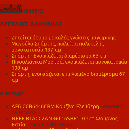
6
8
6
9
8
1
2
ΑΓΓΕΛΙΕΣ ΛΑΚΩΝΙΑΣ
Ζητείται άτομο με καλές γνώσεις μαγειρικής
Μαγούλα Σπάρτης, πωλείται πολυτελής
μονοκατοικία 197 τ.μ
Σπάρτη - Ενοικιάζεται διαμέρισμα 63 τ.μ
Πικουλιάνικα Μυστρά, ενοικιάζεται μονοκατοικία
100 τ.μ
Σπάρτη, ενοικιάζεται επιπλωμένο διαμέρισμα 67
τ.μ
e-info.gr
AEG CCB6446CBM Κουζίνα Ελεύθερη
- euronics
ΦΟΥΝΤΑΣ
NEFF B1ACC2AN3+T16SBF1L0 Σετ Φούρνος
Εστία
- euronics ΦΟΥΝΤΑΣ