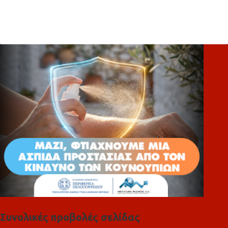
χ
ό
λ
ι
α
Συνολικές προβολές σελίδας