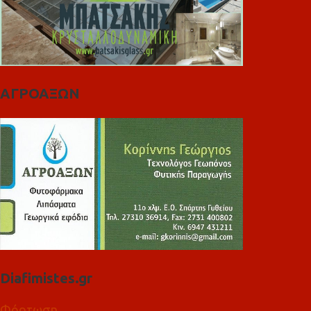
ΑΓΡΟΑΞΩΝ
Diafimistes.gr
Φόρτωση...