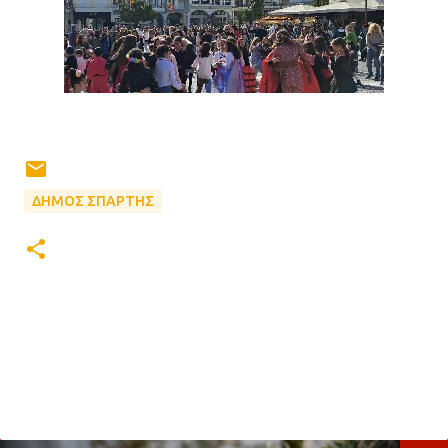
ΔΗΜΟΣ ΣΠΑΡΤΗΣ
Σ
χ
ό
λ