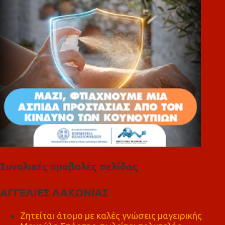
ι
α
Συνολικές προβολές σελίδας
ΑΓΓΕΛΙΕΣ ΛΑΚΩΝΙΑΣ
Ζητείται άτομο με καλές γνώσεις μαγειρικής