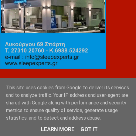
ΕΜΙΛΥ ΚΑΡΥΓΙΑΝΝΗ
This site uses cookies from Google to deliver its services
and to analyze traffic. Your IP address and user-agent are
shared with Google along with performance and security
metrics to ensure quality of service, generate usage
statistics, and to detect and address abuse.
LEARN MORE
GOT IT