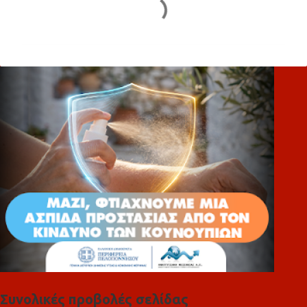
Σ
χ
ό
λ
ι
α
Συνολικές προβολές σελίδας