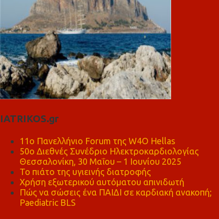
IATRIKOS.gr
11ο Πανελλήνιο Forum της W4O Hellas
50ο Διεθνές Συνέδριο Ηλεκτροκαρδιολογίας
Θεσσαλονίκη, 30 Μαΐου – 1 Ιουνίου 2025
Το πιάτο της υγιεινής διατροφής
Χρήση εξωτερικού αυτόματου απινιδωτή
Πώς να σώσεις ένα ΠΑΙΔΙ σε καρδιακή ανακοπή;
Paediatric BLS