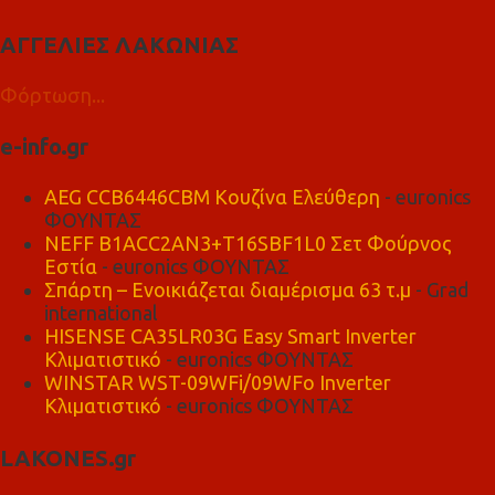
ΑΓΓΕΛΙΕΣ ΛΑΚΩΝΙΑΣ
Φόρτωση...
e-info.gr
AEG CCB6446CBM Κουζίνα Ελεύθερη
- euronics
ΦΟΥΝΤΑΣ
NEFF B1ACC2AN3+T16SBF1L0 Σετ Φούρνος
Εστία
- euronics ΦΟΥΝΤΑΣ
Σπάρτη – Ενοικιάζεται διαμέρισμα 63 τ.μ
- Grad
international
HISENSE CA35LR03G Easy Smart Inverter
Κλιματιστικό
- euronics ΦΟΥΝΤΑΣ
WINSTAR WST-09WFi/09WFo Inverter
Κλιματιστικό
- euronics ΦΟΥΝΤΑΣ
LAKONES.gr