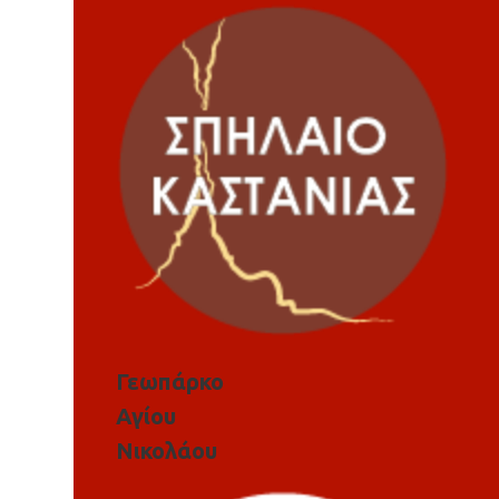
Γεωπάρκο
Αγίου
Νικολάου