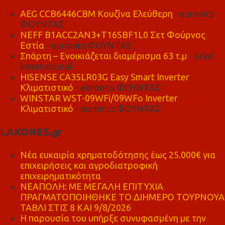
AEG CCB6446CBM Κουζίνα Ελεύθερη
- euronics
ΦΟΥΝΤΑΣ
NEFF B1ACC2AN3+T16SBF1L0 Σετ Φούρνος
Εστία
- euronics ΦΟΥΝΤΑΣ
Σπάρτη – Ενοικιάζεται διαμέρισμα 63 τ.μ
- Grad
international
HISENSE CA35LR03G Easy Smart Inverter
Κλιματιστικό
- euronics ΦΟΥΝΤΑΣ
WINSTAR WST-09WFi/09WFo Inverter
Κλιματιστικό
- euronics ΦΟΥΝΤΑΣ
LAKONES.gr
Νέα ευκαιρία χρηματοδότησης έως 25.000€ για
επιχειρήσεις και αγροδιατροφική
επιχειρηματικότητα
ΝΕΑΠΟΛΗ: ΜΕ ΜΕΓΑΛΗ ΕΠΙΤΥΧΙΑ
ΠΡΑΓΜΑΤΟΠΟΙΗΘΗΚΕ ΤΟ ΔΙΗΜΕΡΟ ΤΟΥΡΝΟΥΑ
ΤΑΒΛΙ ΣΤΙΣ 8 ΚΑΙ 9/8/2026
Η παρουσία του υπήρξε συνυφασμένη με την