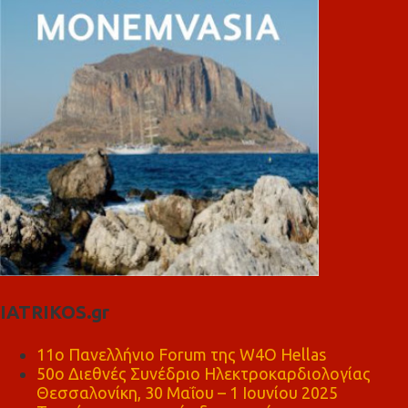
IATRIKOS.gr
11ο Πανελλήνιο Forum της W4O Hellas
50ο Διεθνές Συνέδριο Ηλεκτροκαρδιολογίας
Θεσσαλονίκη, 30 Μαΐου – 1 Ιουνίου 2025