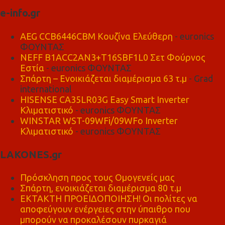
e-info.gr
AEG CCB6446CBM Κουζίνα Ελεύθερη
- euronics
ΦΟΥΝΤΑΣ
NEFF B1ACC2AN3+T16SBF1L0 Σετ Φούρνος
Εστία
- euronics ΦΟΥΝΤΑΣ
Σπάρτη – Ενοικιάζεται διαμέρισμα 63 τ.μ
- Grad
international
HISENSE CA35LR03G Easy Smart Inverter
Κλιματιστικό
- euronics ΦΟΥΝΤΑΣ
WINSTAR WST-09WFi/09WFo Inverter
Κλιματιστικό
- euronics ΦΟΥΝΤΑΣ
LAKONES.gr
Πρόσκληση προς τους Ομογενείς μας
Σπάρτη, ενοικιάζεται διαμέρισμα 80 τ.μ
ΕΚΤΑΚΤΗ ΠΡΟΕΙΔΟΠΟΙΗΣΗ! Οι πολίτες να
αποφεύγουν ενέργειες στην ύπαιθρο που
μπορούν να προκαλέσουν πυρκαγιά