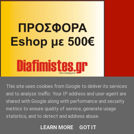
This site uses cookies from Google to deliver its services
and to analyze traffic. Your IP address and user-agent are
shared with Google along with performance and security
metrics to ensure quality of service, generate usage
ΒΕΚΡΑΚΟΣ
statistics, and to detect and address abuse.
LEARN MORE
GOT IT