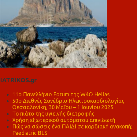
IATRIKOS.gr
11ο Πανελλήνιο Forum της W4O Hellas
50ο Διεθνές Συνέδριο Ηλεκτροκαρδιολογίας
Θεσσαλονίκη, 30 Μαΐου – 1 Ιουνίου 2025
Το πιάτο της υγιεινής διατροφής
Χρήση εξωτερικού αυτόματου απινιδωτή
Πώς να σώσεις ένα ΠΑΙΔΙ σε καρδιακή ανακοπή;
Paediatric BLS