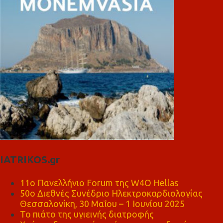
IATRIKOS.gr
11ο Πανελλήνιο Forum της W4O Hellas
50ο Διεθνές Συνέδριο Ηλεκτροκαρδιολογίας
Θεσσαλονίκη, 30 Μαΐου – 1 Ιουνίου 2025
Το πιάτο της υγιεινής διατροφής