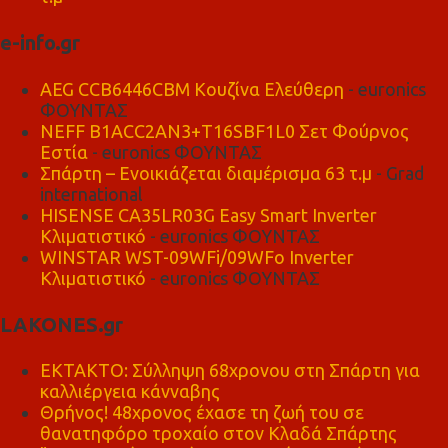
e-info.gr
AEG CCB6446CBM Κουζίνα Ελεύθερη
- euronics
ΦΟΥΝΤΑΣ
NEFF B1ACC2AN3+T16SBF1L0 Σετ Φούρνος
Εστία
- euronics ΦΟΥΝΤΑΣ
Σπάρτη – Ενοικιάζεται διαμέρισμα 63 τ.μ
- Grad
international
HISENSE CA35LR03G Easy Smart Inverter
Κλιματιστικό
- euronics ΦΟΥΝΤΑΣ
WINSTAR WST-09WFi/09WFo Inverter
Κλιματιστικό
- euronics ΦΟΥΝΤΑΣ
LAKONES.gr
ΕΚΤΑΚΤΟ: Σύλληψη 68χρονου στη Σπάρτη για
καλλιέργεια κάνναβης
Θρήνος! 48χρονος έχασε τη ζωή του σε
θανατηφόρο τροχαίο στον Κλαδά Σπάρτης