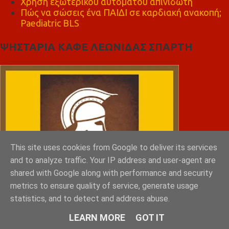
Χρήση εξωτερικού αυτόματου απινιδωτή
Πώς να σώσεις ένα ΠΑΙΔΙ σε καρδιακή ανακοπή;
Paediatric BLS
ΨΗΣΤΑΡΙΑ ΚΑΦΕ ΛΕΩΝΙΔΑΣ ΣΠΑΡΤΗ
This site uses cookies from Google to deliver its services
and to analyze traffic. Your IP address and user-agent are
shared with Google along with performance and security
metrics to ensure quality of service, generate usage
statistics, and to detect and address abuse.
LEARN MORE
GOT IT