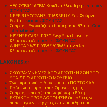
AEG CCB6446CBM Κουζίνα Ελεύθερη
- euronics
ΦΟΥΝΤΑΣ
NEFF B1ACC2AN3+T16SBF1L0 Σετ Φούρνος
Εστία
- euronics ΦΟΥΝΤΑΣ
Σπάρτη – Ενοικιάζεται διαμέρισμα 63 τ.μ
- Grad
international
HISENSE CA35LR03G Easy Smart Inverter
Κλιματιστικό
- euronics ΦΟΥΝΤΑΣ
WINSTAR WST-09WFi/09WFo Inverter
Κλιματιστικό
- euronics ΦΟΥΝΤΑΣ
LAKONES.gr
ΣΚΟΥΡΑ: ΜΝΗΜΕΣ ΑΠΟ ΑΓΡΟΤΙΚΗ ΖΩΗ ΣΤΟ
ΥΠΑΙΘΡΙΟ ΑΓΡΟΤΙΚΟ ΜΟΥΣΕΙΟ
Όλοι προσοχή! Η Λακωνία στο ΠΟΡΤΟΚΑΛΙ
Πρόσκληση προς τους Ομογενείς μας
Σπάρτη, ενοικιάζεται διαμέρισμα 80 τ.μ
ΕΚΤΑΚΤΗ ΠΡΟΕΙΔΟΠΟΙΗΣΗ! Οι πολίτες να
αποφεύγουν ενέργειες στην ύπαιθρο που