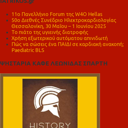
IATRIKOS.gr
11ο Πανελλήνιο Forum της W4O Hellas
50ο Διεθνές Συνέδριο Ηλεκτροκαρδιολογίας
Θεσσαλονίκη, 30 Μαΐου – 1 Ιουνίου 2025
Το πιάτο της υγιεινής διατροφής
Χρήση εξωτερικού αυτόματου απινιδωτή
Πώς να σώσεις ένα ΠΑΙΔΙ σε καρδιακή ανακοπή;
Paediatric BLS
ΨΗΣΤΑΡΙΑ ΚΑΦΕ ΛΕΩΝΙΔΑΣ ΣΠΑΡΤΗ