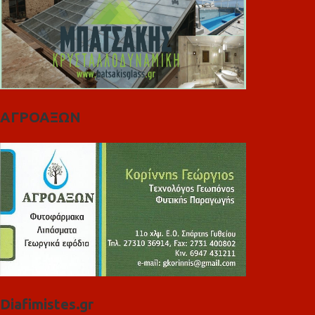
ΑΓΡΟΑΞΩΝ
Diafimistes.gr