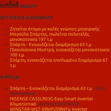
6
8
6
2
2
0
9
ΑΓΓΕΛΙΕΣ ΛΑΚΩΝΙΑΣ
Ζητείται άτομο με καλές γνώσεις μαγειρικής
Μαγούλα Σπάρτης, πωλείται πολυτελής
μονοκατοικία 197 τ.μ
Σπάρτη - Ενοικιάζεται διαμέρισμα 63 τ.μ
Πικουλιάνικα Μυστρά, ενοικιάζεται μονοκατοικία
100 τ.μ
Σπάρτη, ενοικιάζεται επιπλωμένο διαμέρισμα 67
τ.μ
e-info.gr
Σπάρτη – Ενοικιάζεται διαμέρισμα 63 τ.μ
- Grad
international
HISENSE CA35LR03G Easy Smart Inverter
Κλιματιστικό
- euronics ΦΟΥΝΤΑΣ
WINSTAR WST-09WFi/09WFo Inverter