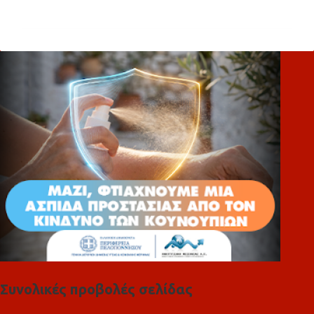
χ
ό
λ
ι
α
Συνολικές προβολές σελίδας