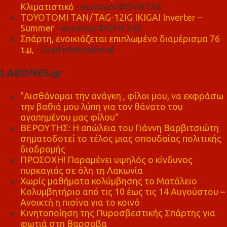
Κλιματιστικό
- euronics ΦΟΥΝΤΑΣ
TOYOTOMI TAN/TAG-12IG IKIGAI Inverter –
Summer
- euronics ΦΟΥΝΤΑΣ
Σπάρτη, ενοικιάζεται επιπλωμένο διαμέρισμα 76
τ.μ,
- Grad international
LAKONES.gr
"Αισθάνομαι την ανάγκη , φίλοι μου, να εκφράσω
την βαθιά μου λύπη για τον θάνατο του
αγαπημένου μας φίλου"
ΒΕΡΟΥΤΗΣ: Η απώλεια του Γιάννη Βαρβιτσιώτη
σηματοδοτεί το τέλος μιας σπουδαίας πολιτικής
διαδρομής
ΠΡΟΣΟΧΗ! Παραμένει υψηλός ο κίνδυνος
πυρκαγιάς σε όλη τη Λακωνία
Χωρίς μαθήματα κολύμβησης το Ματάλειο
Κολυμβητήριο από τις 10 έως τις 14 Αυγούστου –
Ανοικτή η πισίνα για το κοινό
Κινητοποίηση της Πυροσβεστικής Σπάρτης για
φωτιά στη Βαρσοβα