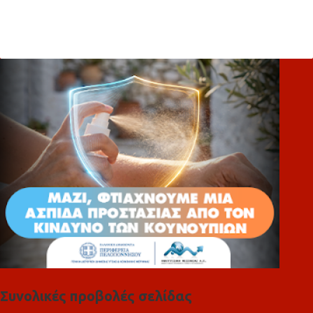
χ
ό
λ
ι
α
Συνολικές προβολές σελίδας