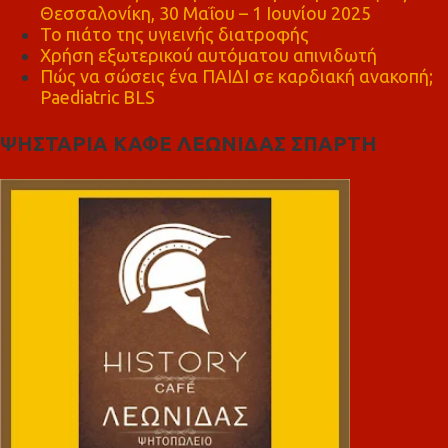
Θεσσαλονίκη, 30 Μαΐου – 1 Ιουνίου 2025
Το πιάτο της υγιεινής διατροφής
Χρήση εξωτερικού αυτόματου απινιδωτή
Πώς να σώσεις ένα ΠΑΙΔΙ σε καρδιακή ανακοπή;
Paediatric BLS
ΨΗΣΤΑΡΙΑ ΚΑΦΕ ΛΕΩΝΙΔΑΣ ΣΠΑΡΤΗ