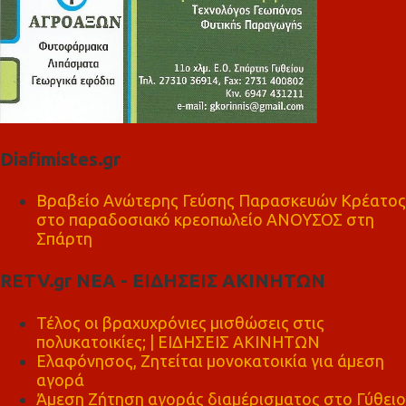
Diafimistes.gr
Βραβείο Ανώτερης Γεύσης Παρασκευών Κρέατος
στο παραδοσιακό κρεοπωλείο ΑΝΟΥΣΟΣ στη
Σπάρτη
RETV.gr ΝΕΑ - ΕΙΔΗΣΕΙΣ ΑΚΙΝΗΤΩΝ
Τέλος οι βραχυχρόνιες μισθώσεις στις
πολυκατοικίες; | ΕΙΔΗΣΕΙΣ ΑΚΙΝΗΤΩΝ
Ελαφόνησος, Ζητείται μονοκατοικία για άμεση
αγορά
Άμεση Ζήτηση αγοράς διαμέρισματος στο Γύθειο