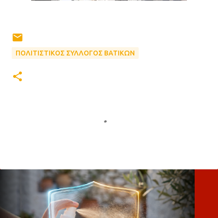
ΠΟΛΙΤΙΣΤΙΚΟΣ ΣΥΛΛΟΓΟΣ ΒΑΤΙΚΩΝ
Σ
χ
ό
λ
ι
α