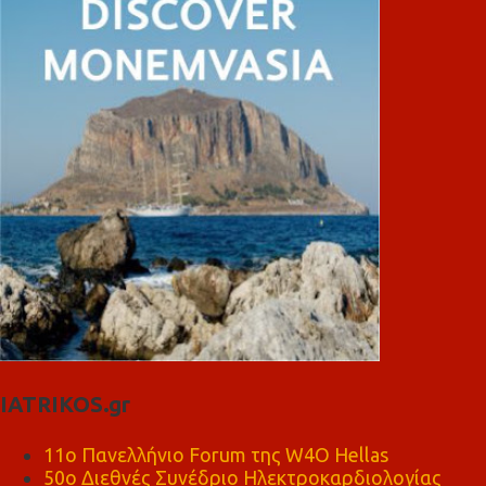
IATRIKOS.gr
11ο Πανελλήνιο Forum της W4O Hellas
50ο Διεθνές Συνέδριο Ηλεκτροκαρδιολογίας