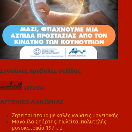
Συνολικές προβολές σελίδας
6
8
7
3
4
3
6
ΑΓΓΕΛΙΕΣ ΛΑΚΩΝΙΑΣ
Ζητείται άτομο με καλές γνώσεις μαγειρικής
Μαγούλα Σπάρτης, πωλείται πολυτελής
μονοκατοικία 197 τ.μ