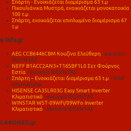
Σπάρτη - Ενοικιάζεται διαμέρισμα 63 τ.μ
Πικουλιάνικα Μυστρά, ενοικιάζεται μονοκατοικία
100 τ.μ
Σπάρτη, ενοικιάζεται επιπλωμένο διαμέρισμα 67
τ.μ
e-info.gr
AEG CCB6446CBM Κουζίνα Ελεύθερη
- euronics
ΦΟΥΝΤΑΣ
NEFF B1ACC2AN3+T16SBF1L0 Σετ Φούρνος
Εστία
- euronics ΦΟΥΝΤΑΣ
Σπάρτη – Ενοικιάζεται διαμέρισμα 63 τ.μ
- Grad
international
HISENSE CA35LR03G Easy Smart Inverter
Κλιματιστικό
- euronics ΦΟΥΝΤΑΣ
WINSTAR WST-09WFi/09WFo Inverter
Κλιματιστικό
- euronics ΦΟΥΝΤΑΣ
LAKONES.gr