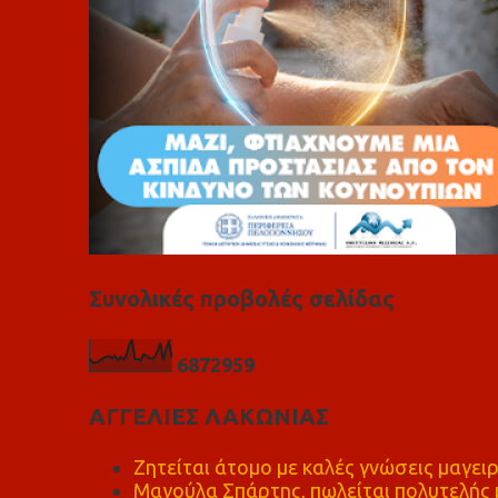
Συνολικές προβολές σελίδας
6
8
7
2
9
5
9
ΑΓΓΕΛΙΕΣ ΛΑΚΩΝΙΑΣ
Ζητείται άτομο με καλές γνώσεις μαγειρ
Μαγούλα Σπάρτης, πωλείται πολυτελής μ