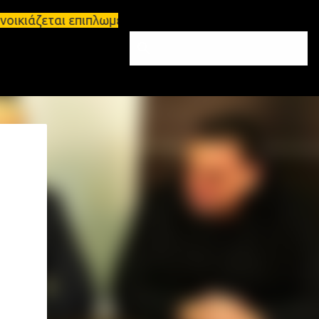
οικιάζεται επιπλωμένο διαμέρισμα 65τ.μ Σπάρτη - π