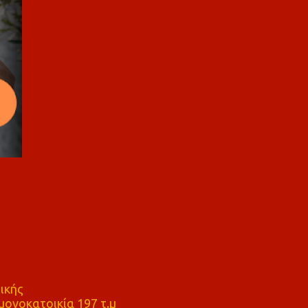
ικής
ονοκατοικία 197 τ.μ