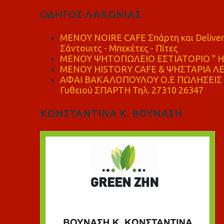
ΟΔΗΓΟΣ ΛΑΚΩΝΙΑΣ
MENOY NOIRE CAFE Σπάρτη και Delive
Σάντουιτς - Μπεκέτες - Πίτες
ΜΕΝΟΥ ΨΗΤΟΠΩΛΕΙΟ ΕΣΤΙΑΤΟΡΙΟ " Η 
ΜΕΝΟΥ HISTORY CAFE & ΨΗΣΤΑΡΙΑ ΛΕΩ
ΑΦΑΙ ΒΑΚΑΛΟΠΟΥΛΟΥ Ο.Ε ΠΩΛΗΣΕΙΣ 
Γυθειού ΣΠΑΡΤΗ Τηλ. 27310 26347
ΚΩΝΣΤΑΝΤΙΝΑ Κ. ΒΟΥΝΑΣΗ