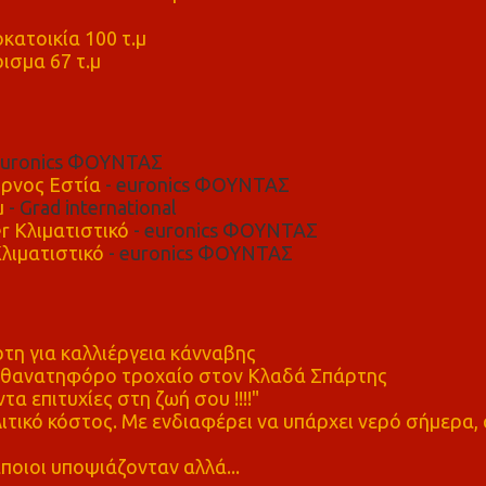
μ
κατοικία 100 τ.μ
ισμα 67 τ.μ
euronics ΦΟΥΝΤΑΣ
ρνος Εστία
- euronics ΦΟΥΝΤΑΣ
μ
- Grad international
r Κλιματιστικό
- euronics ΦΟΥΝΤΑΣ
λιματιστικό
- euronics ΦΟΥΝΤΑΣ
η για καλλιέργεια κάνναβης
ε θανατηφόρο τροχαίο στον Κλαδά Σπάρτης
τα επιτυχίες στη ζωή σου !!!!"
τικό κόστος. Με ενδιαφέρει να υπάρχει νερό σήμερα, 
ποιοι υποψιάζονταν αλλά...