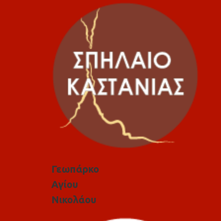
Γεωπάρκο
Αγίου
Νικολάου