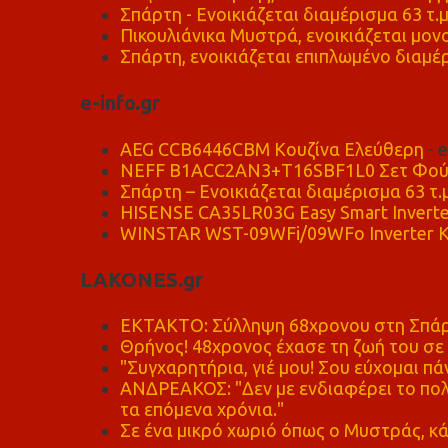
Σπάρτη - Ενοικιάζεται διαμέρισμα 63 τ.
Πικουλιάνικα Μυστρά, ενοικιάζεται μονο
Σπάρτη, ενοικιάζεται επιπλωμένο διαμέρ
e-info.gr
AEG CCB6446CBM Κουζίνα Ελεύθερη
- 
NEFF B1ACC2AN3+T16SBF1L0 Σετ Φού
Σπάρτη – Ενοικιάζεται διαμέρισμα 63 τ.
HISENSE CA35LR03G Easy Smart Inverte
WINSTAR WST-09WFi/09WFo Inverter Κ
LAKONES.gr
ΕΚΤΑΚΤΟ: Σύλληψη 68χρονου στη Σπάρτ
Θρήνος! 48χρονος έχασε τη ζωή του σ
"Συγχαρητήρια, γιέ μου! Σου εύχομαι πάν
ΑΝΔΡΕΑΚΟΣ: "Δεν με ενδιαφέρει το πολι
τα επόμενα χρόνια."
Σε ένα μικρό χωριό όπως ο Μυστράς, κά