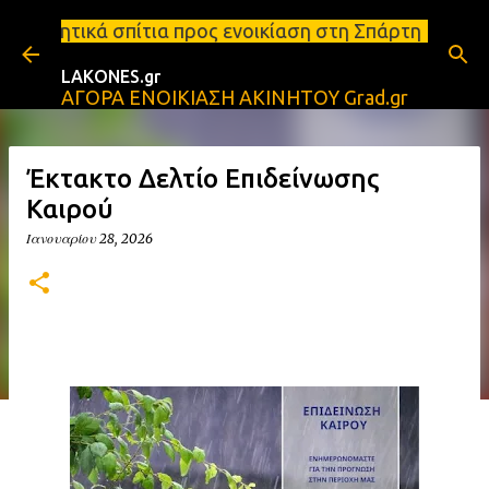
Μετάβαση στο κύριο περιεχόμενο
α προς ενοικίαση στη Σπάρτη Ενοικιάσεις διαμερισμ
LAKONES.gr
ΑΓΟΡΑ ΕΝΟΙΚΙΑΣΗ ΑΚΙΝΗΤΟΥ Grad.gr
Έκτακτο Δελτίο Επιδείνωσης
Καιρού
Ιανουαρίου 28, 2026