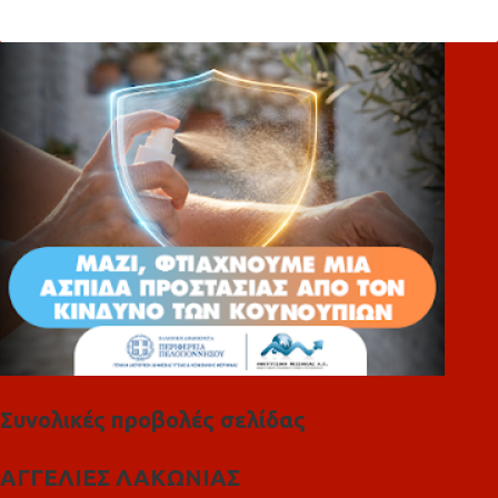
ό
λ
ι
α
Συνολικές προβολές σελίδας
ΑΓΓΕΛΙΕΣ ΛΑΚΩΝΙΑΣ