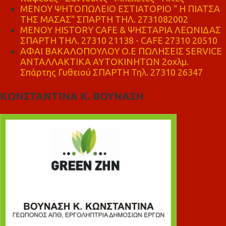
ΜΕΝΟΥ ΨΗΤΟΠΩΛΕΙΟ ΕΣΤΙΑΤΟΡΙΟ " Η ΠΙΑΤΣΑ
ΤΗΣ ΜΑΣΑΣ" ΣΠΑΡΤΗ ΤΗΛ. 2731082002
ΜΕΝΟΥ HISTORY CAFE & ΨΗΣΤΑΡΙΑ ΛΕΩΝΙΔΑΣ
ΣΠΑΡΤΗ ΤΗΛ. 27310 21138 - CAFE 27310 20510
ΑΦΑΙ ΒΑΚΑΛΟΠΟΥΛΟΥ Ο.Ε ΠΩΛΗΣΕΙΣ SERVICE
ΑΝΤΑΛΛΑΚΤΙΚΑ ΑΥΤΟΚΙΝΗΤΩΝ 2οχλμ.
Σπάρτης Γυθειού ΣΠΑΡΤΗ Τηλ. 27310 26347
ΚΩΝΣΤΑΝΤΙΝΑ Κ. ΒΟΥΝΑΣΗ