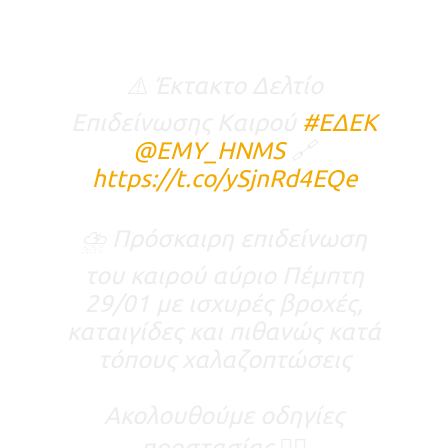
⚠️ Έκτακτο Δελτίο
Επιδείνωσης Καιρού
#ΕΔΕΚ
@EMY_HNMS
🔗
https://t.co/ySjnRd4EQe
⛈️ Πρόσκαιρη επιδείνωση
του καιρού αύριο Πέμπτη
29/01 με ισχυρές βροχές,
καταιγίδες και πιθανώς κατά
τόπους χαλαζοπτώσεις
Ακολουθούμε οδηγίες
προστασίας 👉🏻