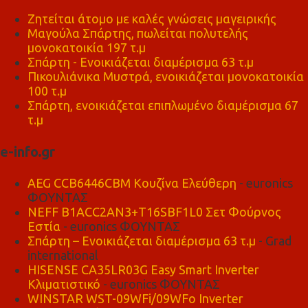
Ζητείται άτομο με καλές γνώσεις μαγειρικής
Μαγούλα Σπάρτης, πωλείται πολυτελής
μονοκατοικία 197 τ.μ
Σπάρτη - Ενοικιάζεται διαμέρισμα 63 τ.μ
Πικουλιάνικα Μυστρά, ενοικιάζεται μονοκατοικία
100 τ.μ
Σπάρτη, ενοικιάζεται επιπλωμένο διαμέρισμα 67
τ.μ
e-info.gr
AEG CCB6446CBM Κουζίνα Ελεύθερη
- euronics
ΦΟΥΝΤΑΣ
NEFF B1ACC2AN3+T16SBF1L0 Σετ Φούρνος
Εστία
- euronics ΦΟΥΝΤΑΣ
Σπάρτη – Ενοικιάζεται διαμέρισμα 63 τ.μ
- Grad
international
HISENSE CA35LR03G Easy Smart Inverter
Κλιματιστικό
- euronics ΦΟΥΝΤΑΣ
WINSTAR WST-09WFi/09WFo Inverter