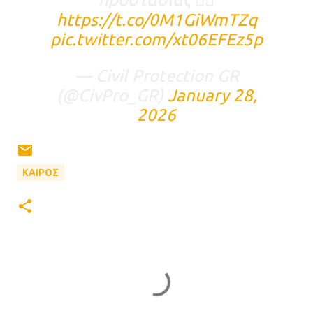
https://t.co/0M1GiWmTZq
pic.twitter.com/xt06EFEz5p
— Civil Protection GR
(@CivPro_GR)
January 28,
2026
ΚΑΙΡΟΣ
Σ
χ