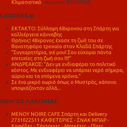
Κλιματιστικό
- euronics ΦΟΥΝΤΑΣ
LAKONES.gr
ΕΚΤΑΚΤΟ: Σύλληψη 68χρονου στη Σπάρτη για
καλλιέργεια κάνναβης
Θρήνος! 48χρονος έχασε τη ζωή του σε
θανατηφόρο τροχαίο στον Κλαδά Σπάρτης
"Συγχαρητήρια, γιέ μου! Σου εύχομαι πάντα
επιτυχίες στη ζωή σου !!!!"
ΑΝΔΡΕΑΚΟΣ: "Δεν με ενδιαφέρει το πολιτικό
κόστος. Με ενδιαφέρει να υπάρχει νερό σήμερα,
αύριο και τα επόμενα χρόνια."
Σε ένα μικρό χωριό όπως ο Μυστράς, κάποιοι
υποψιάζονταν αλλά...
ΟΔΗΓΟΣ ΛΑΚΩΝΙΑΣ
MENOY NOIRE CAFE Σπάρτη και Delivery
2731022511 ΚΑΦΕΤΕΡΙΕΣ - ΣΝΑΚ ΜΠΑΡ -
Καφέδες - Σάντουιτς - Μπεκέτες - Πίτες