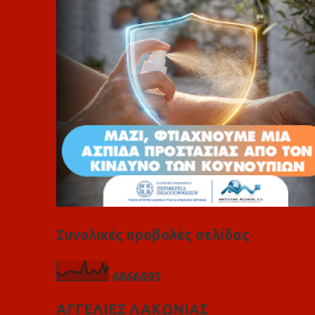
ι
α
Συνολικές προβολές σελίδας
6
8
6
6
6
9
5
ΑΓΓΕΛΙΕΣ ΛΑΚΩΝΙΑΣ