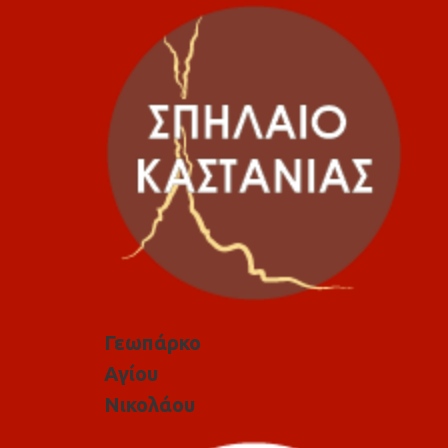
Γεωπάρκο
Αγίου
Νικολάου