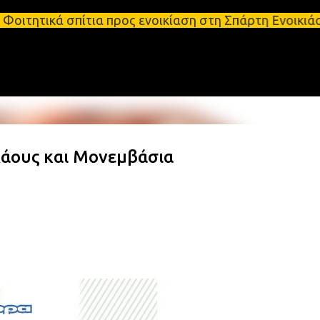
Μετάβαση στο κύριο περιεχόμενο
πίτια προς ενοικίαση στη Σπάρτη Ενοικιάσεις διαμε
λάους και Μονεμβάσια