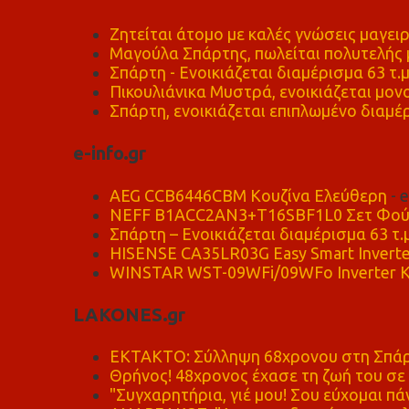
Ζητείται άτομο με καλές γνώσεις μαγειρ
Μαγούλα Σπάρτης, πωλείται πολυτελής μ
Σπάρτη - Ενοικιάζεται διαμέρισμα 63 τ.
Πικουλιάνικα Μυστρά, ενοικιάζεται μονο
Σπάρτη, ενοικιάζεται επιπλωμένο διαμέρ
e-info.gr
AEG CCB6446CBM Κουζίνα Ελεύθερη
- 
NEFF B1ACC2AN3+T16SBF1L0 Σετ Φού
Σπάρτη – Ενοικιάζεται διαμέρισμα 63 τ.
HISENSE CA35LR03G Easy Smart Inverte
WINSTAR WST-09WFi/09WFo Inverter Κ
LAKONES.gr
ΕΚΤΑΚΤΟ: Σύλληψη 68χρονου στη Σπάρτ
Θρήνος! 48χρονος έχασε τη ζωή του σ
"Συγχαρητήρια, γιέ μου! Σου εύχομαι πάν