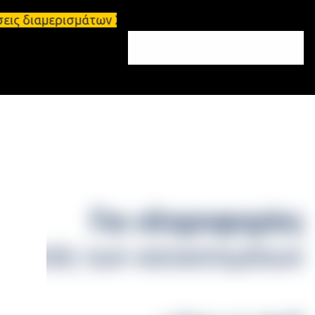
ρισμάτων Σπάρτη και Λακωνία Σπάρτη - Ενοικιάζεται