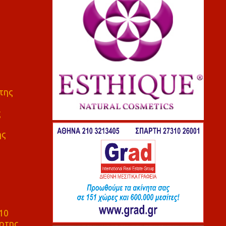
της
ς
ης
10
ρτης