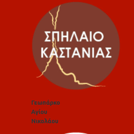
Γεωπάρκο
Αγίου
Νικολάου