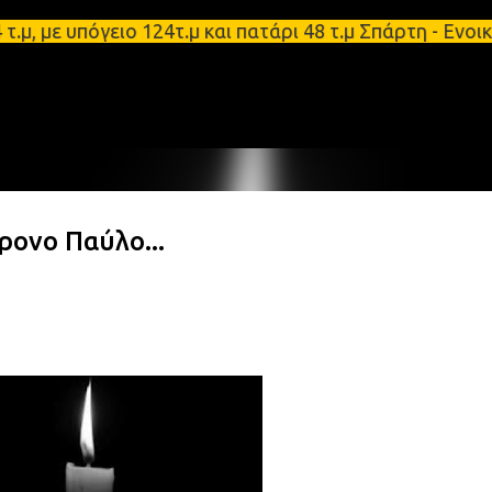
Μετάβαση στο κύριο περιεχόμενο
ε υπόγειο 124τ.μ και πατάρι 48 τ.μ Σπάρτη - Ενοικι
ρονο Παύλο...