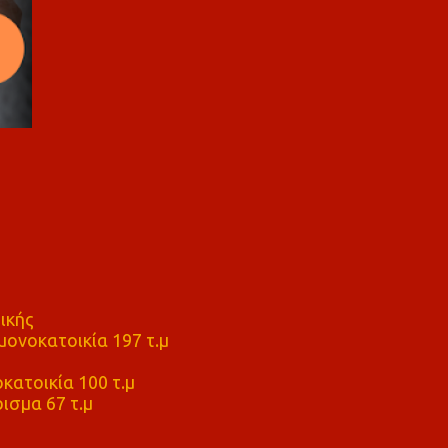
ικής
ονοκατοικία 197 τ.μ
μ
κατοικία 100 τ.μ
ισμα 67 τ.μ