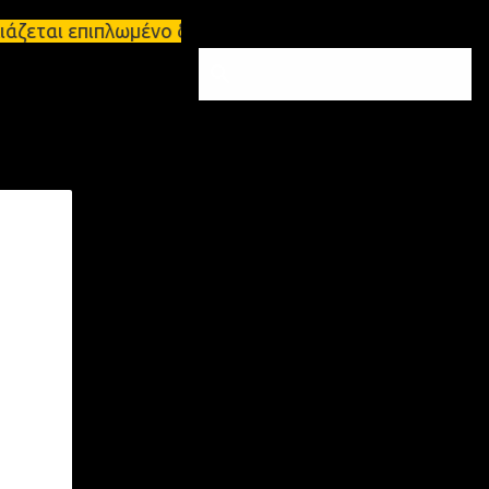
άζεται επιπλωμένο διαμέρισμα 65τ.μ Σπάρτη - πωλεί