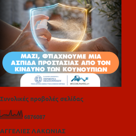
ι
α
Συνολικές προβολές σελίδας
6
8
7
6
0
8
7
ΑΓΓΕΛΙΕΣ ΛΑΚΩΝΙΑΣ