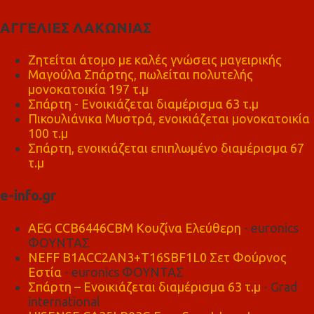
ΑΓΓΕΛΙΕΣ ΛΑΚΩΝΙΑΣ
Ζητείται άτομο με καλές γνώσεις μαγειρικής
Μαγούλα Σπάρτης, πωλείται πολυτελής
μονοκατοικία 197 τ.μ
Σπάρτη - Ενοικιάζεται διαμέρισμα 63 τ.μ
Πικουλιάνικα Μυστρά, ενοικιάζεται μονοκατοικία
100 τ.μ
Σπάρτη, ενοικιάζεται επιπλωμένο διαμέρισμα 67
τ.μ
e-info.gr
AEG CCB6446CBM Κουζίνα Ελεύθερη
- euronics
ΦΟΥΝΤΑΣ
NEFF B1ACC2AN3+T16SBF1L0 Σετ Φούρνος
Εστία
- euronics ΦΟΥΝΤΑΣ
Σπάρτη – Ενοικιάζεται διαμέρισμα 63 τ.μ
- Grad
international