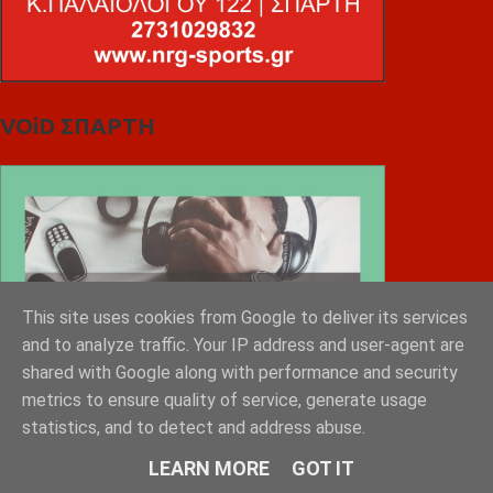
VOiD ΣΠΑΡΤΗ
This site uses cookies from Google to deliver its services
and to analyze traffic. Your IP address and user-agent are
shared with Google along with performance and security
metrics to ensure quality of service, generate usage
statistics, and to detect and address abuse.
LEARN MORE
GOT IT