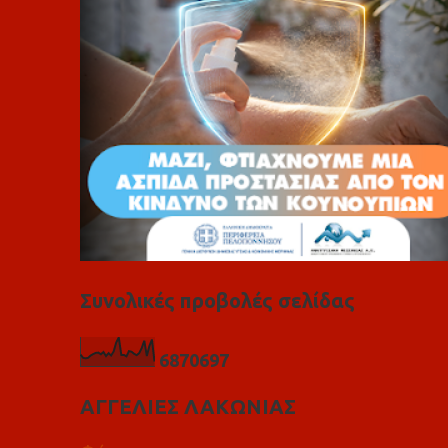
α
Συνολικές προβολές σελίδας
6
8
7
0
6
9
7
ΑΓΓΕΛΙΕΣ ΛΑΚΩΝΙΑΣ