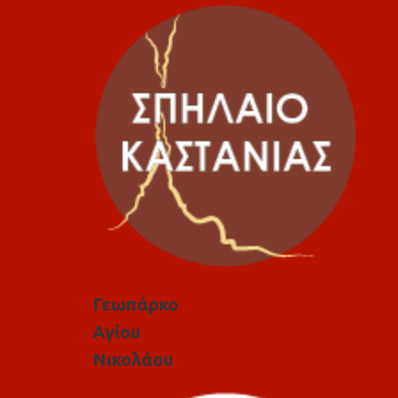
Γεωπάρκο
Αγίου
Νικολάου