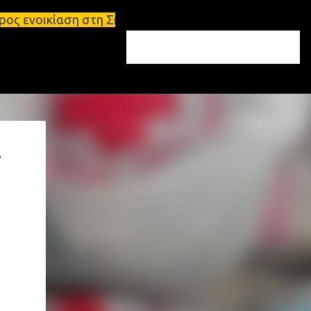
στη Σπάρτη Ενοικιάσεις διαμερισμάτων Σπάρτη και Λ
!