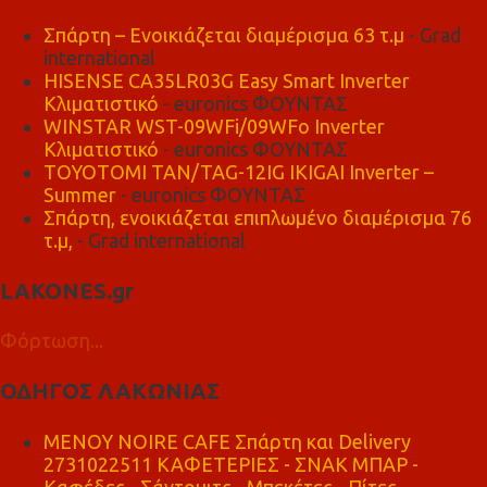
Σπάρτη – Ενοικιάζεται διαμέρισμα 63 τ.μ
- Grad
international
HISENSE CA35LR03G Easy Smart Inverter
Κλιματιστικό
- euronics ΦΟΥΝΤΑΣ
WINSTAR WST-09WFi/09WFo Inverter
Κλιματιστικό
- euronics ΦΟΥΝΤΑΣ
TOYOTOMI TAN/TAG-12IG IKIGAI Inverter –
Summer
- euronics ΦΟΥΝΤΑΣ
Σπάρτη, ενοικιάζεται επιπλωμένο διαμέρισμα 76
τ.μ,
- Grad international
LAKONES.gr
Φόρτωση...
ΟΔΗΓΟΣ ΛΑΚΩΝΙΑΣ
MENOY NOIRE CAFE Σπάρτη και Delivery
2731022511 ΚΑΦΕΤΕΡΙΕΣ - ΣΝΑΚ ΜΠΑΡ -
Καφέδες - Σάντουιτς - Μπεκέτες - Πίτες