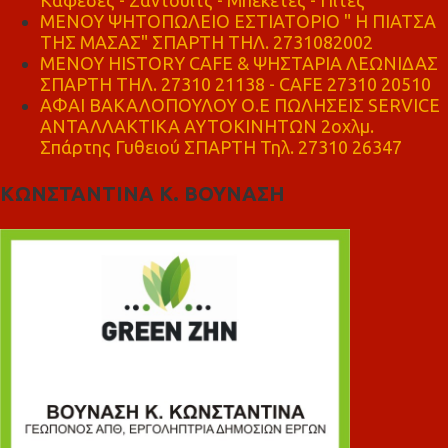
ΜΕΝΟΥ ΨΗΤΟΠΩΛΕΙΟ ΕΣΤΙΑΤΟΡΙΟ " Η ΠΙΑΤΣΑ
ΤΗΣ ΜΑΣΑΣ" ΣΠΑΡΤΗ ΤΗΛ. 2731082002
ΜΕΝΟΥ HISTORY CAFE & ΨΗΣΤΑΡΙΑ ΛΕΩΝΙΔΑΣ
ΣΠΑΡΤΗ ΤΗΛ. 27310 21138 - CAFE 27310 20510
ΑΦΑΙ ΒΑΚΑΛΟΠΟΥΛΟΥ Ο.Ε ΠΩΛΗΣΕΙΣ SERVICE
ΑΝΤΑΛΛΑΚΤΙΚΑ ΑΥΤΟΚΙΝΗΤΩΝ 2οχλμ.
Σπάρτης Γυθειού ΣΠΑΡΤΗ Τηλ. 27310 26347
ΚΩΝΣΤΑΝΤΙΝΑ Κ. ΒΟΥΝΑΣΗ