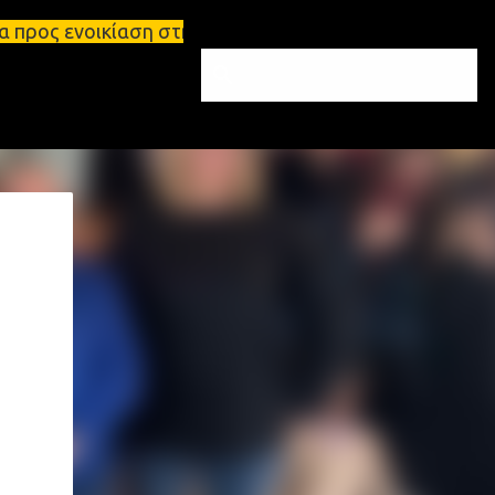
ση στη Σπάρτη Ενοικιάσεις διαμερισμάτων Σπάρτη κα