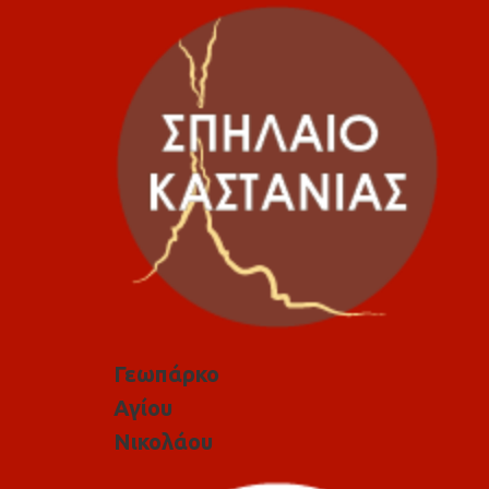
Γεωπάρκο
Αγίου
Νικολάου