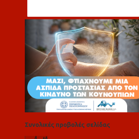
ό
λ
ι
α
Συνολικές προβολές σελίδας