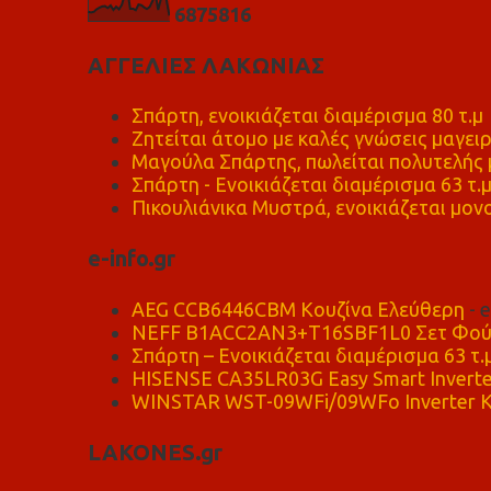
6
8
7
5
8
1
6
ΑΓΓΕΛΙΕΣ ΛΑΚΩΝΙΑΣ
Σπάρτη, ενοικιάζεται διαμέρισμα 80 τ.μ
Ζητείται άτομο με καλές γνώσεις μαγειρ
Μαγούλα Σπάρτης, πωλείται πολυτελής μ
Σπάρτη - Ενοικιάζεται διαμέρισμα 63 τ.
Πικουλιάνικα Μυστρά, ενοικιάζεται μονο
e-info.gr
AEG CCB6446CBM Κουζίνα Ελεύθερη
- 
NEFF B1ACC2AN3+T16SBF1L0 Σετ Φού
Σπάρτη – Ενοικιάζεται διαμέρισμα 63 τ.
HISENSE CA35LR03G Easy Smart Inverte
WINSTAR WST-09WFi/09WFo Inverter Κ
LAKONES.gr