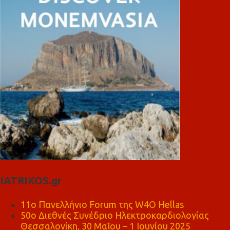
IATRIKOS.gr
11ο Πανελλήνιο Forum της W4O Hellas
50ο Διεθνές Συνέδριο Ηλεκτροκαρδιολογίας
Θεσσαλονίκη, 30 Μαΐου – 1 Ιουνίου 2025