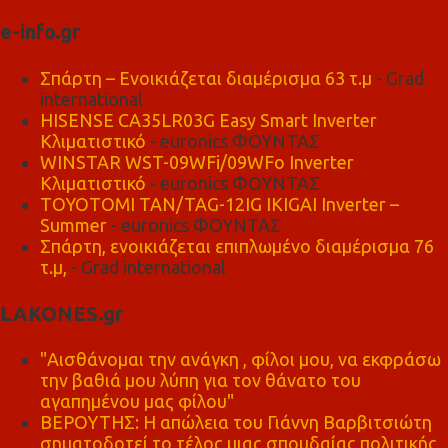
e-info.gr
Σπάρτη – Ενοικιάζεται διαμέρισμα 63 τ.μ
- Grad
international
HISENSE CA35LR03G Easy Smart Inverter
Κλιματιστικό
- euronics ΦΟΥΝΤΑΣ
WINSTAR WST-09WFi/09WFo Inverter
Κλιματιστικό
- euronics ΦΟΥΝΤΑΣ
TOYOTOMI TAN/TAG-12IG IKIGAI Inverter –
Summer
- euronics ΦΟΥΝΤΑΣ
Σπάρτη, ενοικιάζεται επιπλωμένο διαμέρισμα 76
τ.μ,
- Grad international
LAKONES.gr
"Αισθάνομαι την ανάγκη , φίλοι μου, να εκφράσω
την βαθιά μου λύπη για τον θάνατο του
αγαπημένου μας φίλου"
ΒΕΡΟΥΤΗΣ: Η απώλεια του Γιάννη Βαρβιτσιώτη
σηματοδοτεί το τέλος μιας σπουδαίας πολιτικής