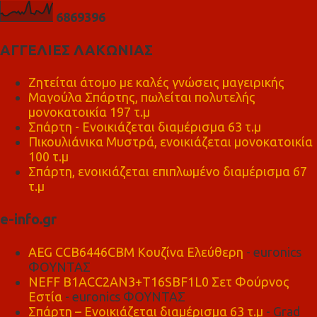
6
8
6
9
3
9
6
ΑΓΓΕΛΙΕΣ ΛΑΚΩΝΙΑΣ
Ζητείται άτομο με καλές γνώσεις μαγειρικής
Μαγούλα Σπάρτης, πωλείται πολυτελής
μονοκατοικία 197 τ.μ
Σπάρτη - Ενοικιάζεται διαμέρισμα 63 τ.μ
Πικουλιάνικα Μυστρά, ενοικιάζεται μονοκατοικία
100 τ.μ
Σπάρτη, ενοικιάζεται επιπλωμένο διαμέρισμα 67
τ.μ
e-info.gr
AEG CCB6446CBM Κουζίνα Ελεύθερη
- euronics
ΦΟΥΝΤΑΣ
NEFF B1ACC2AN3+T16SBF1L0 Σετ Φούρνος
Εστία
- euronics ΦΟΥΝΤΑΣ
Σπάρτη – Ενοικιάζεται διαμέρισμα 63 τ.μ
- Grad