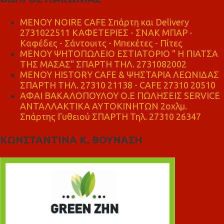
MENOY NOIRE CAFE Σπάρτη και Delivery
2731022511 ΚΑΦΕΤΕΡΙΕΣ - ΣΝΑΚ ΜΠΑΡ -
Καφέδες - Σάντουιτς - Μπεκέτες - Πίτες
ΜΕΝΟΥ ΨΗΤΟΠΩΛΕΙΟ ΕΣΤΙΑΤΟΡΙΟ " Η ΠΙΑΤΣΑ
ΤΗΣ ΜΑΣΑΣ" ΣΠΑΡΤΗ ΤΗΛ. 2731082002
ΜΕΝΟΥ HISTORY CAFE & ΨΗΣΤΑΡΙΑ ΛΕΩΝΙΔΑΣ
ΣΠΑΡΤΗ ΤΗΛ. 27310 21138 - CAFE 27310 20510
ΑΦΑΙ ΒΑΚΑΛΟΠΟΥΛΟΥ Ο.Ε ΠΩΛΗΣΕΙΣ SERVICE
ΑΝΤΑΛΛΑΚΤΙΚΑ ΑΥΤΟΚΙΝΗΤΩΝ 2οχλμ.
Σπάρτης Γυθειού ΣΠΑΡΤΗ Τηλ. 27310 26347
ΚΩΝΣΤΑΝΤΙΝΑ Κ. ΒΟΥΝΑΣΗ