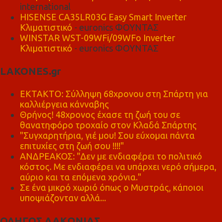
international
HISENSE CA35LR03G Easy Smart Inverter
Κλιματιστικό
- euronics ΦΟΥΝΤΑΣ
WINSTAR WST-09WFi/09WFo Inverter
Κλιματιστικό
- euronics ΦΟΥΝΤΑΣ
LAKONES.gr
ΕΚΤΑΚΤΟ: Σύλληψη 68χρονου στη Σπάρτη για
καλλιέργεια κάνναβης
Θρήνος! 48χρονος έχασε τη ζωή του σε
θανατηφόρο τροχαίο στον Κλαδά Σπάρτης
"Συγχαρητήρια, γιέ μου! Σου εύχομαι πάντα
επιτυχίες στη ζωή σου !!!!"
ΑΝΔΡΕΑΚΟΣ: "Δεν με ενδιαφέρει το πολιτικό
κόστος. Με ενδιαφέρει να υπάρχει νερό σήμερα,
αύριο και τα επόμενα χρόνια."
Σε ένα μικρό χωριό όπως ο Μυστράς, κάποιοι
υποψιάζονταν αλλά...
ΟΔΗΓΟΣ ΛΑΚΩΝΙΑΣ