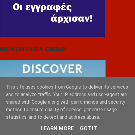
MONEMVASIA GROUP
This site uses cookies from Google to deliver its services
and to analyze traffic. Your IP address and user-agent are
shared with Google along with performance and security
metrics to ensure quality of service, generate usage
statistics, and to detect and address abuse.
LEARN MORE
GOT IT