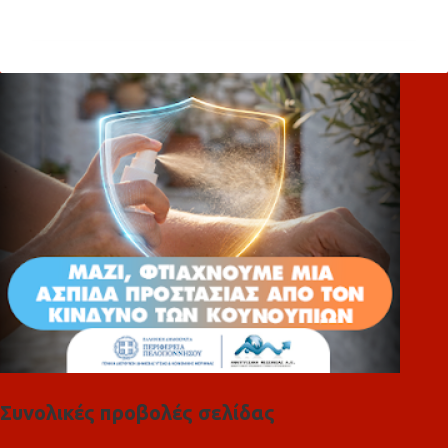
χ
ό
λ
ι
α
Συνολικές προβολές σελίδας