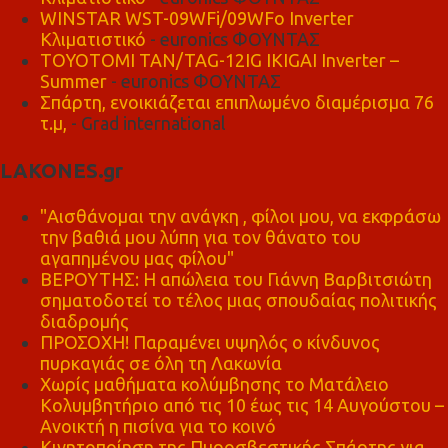
WINSTAR WST-09WFi/09WFo Inverter
Κλιματιστικό
- euronics ΦΟΥΝΤΑΣ
TOYOTOMI TAN/TAG-12IG IKIGAI Inverter –
Summer
- euronics ΦΟΥΝΤΑΣ
Σπάρτη, ενοικιάζεται επιπλωμένο διαμέρισμα 76
τ.μ,
- Grad international
LAKONES.gr
"Αισθάνομαι την ανάγκη , φίλοι μου, να εκφράσω
την βαθιά μου λύπη για τον θάνατο του
αγαπημένου μας φίλου"
ΒΕΡΟΥΤΗΣ: Η απώλεια του Γιάννη Βαρβιτσιώτη
σηματοδοτεί το τέλος μιας σπουδαίας πολιτικής
διαδρομής
ΠΡΟΣΟΧΗ! Παραμένει υψηλός ο κίνδυνος
πυρκαγιάς σε όλη τη Λακωνία
Χωρίς μαθήματα κολύμβησης το Ματάλειο
Κολυμβητήριο από τις 10 έως τις 14 Αυγούστου –
Ανοικτή η πισίνα για το κοινό
Κινητοποίηση της Πυροσβεστικής Σπάρτης για