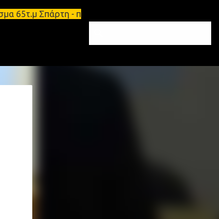
ισμα 65τ.μ Σπάρτη - πωλείται τριάρι διαμέρισμα 91τ