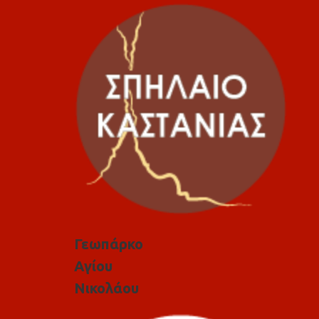
Γεωπάρκο
Αγίου
Νικολάου