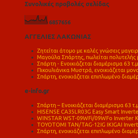
Συνολικές προβολές σελίδας
6
8
5
7
6
5
6
ΑΓΓΕΛΙΕΣ ΛΑΚΩΝΙΑΣ
Ζητείται άτομο με καλές γνώσεις μαγειρ
Μαγούλα Σπάρτης, πωλείται πολυτελής μ
Σπάρτη - Ενοικιάζεται διαμέρισμα 63 τ.
Πικουλιάνικα Μυστρά, ενοικιάζεται μονο
Σπάρτη, ενοικιάζεται επιπλωμένο διαμέρ
e-info.gr
Σπάρτη – Ενοικιάζεται διαμέρισμα 63 τ.
HISENSE CA35LR03G Easy Smart Inverte
WINSTAR WST-09WFi/09WFo Inverter Κ
TOYOTOMI TAN/TAG-12IG IKIGAI Invert
Σπάρτη, ενοικιάζεται επιπλωμένο διαμέρ