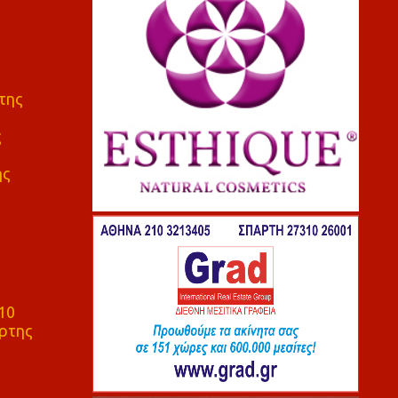
της
ς
ης
10
ρτης