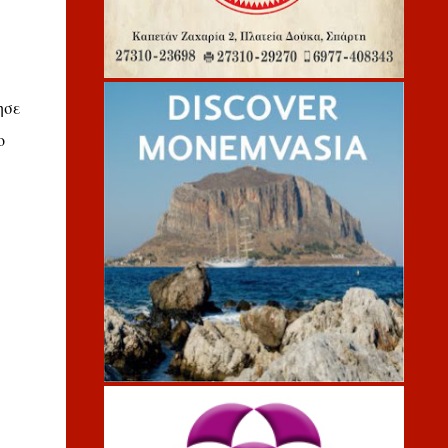
ησε
ο