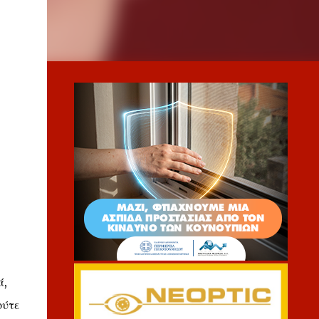
ά,
ούτε