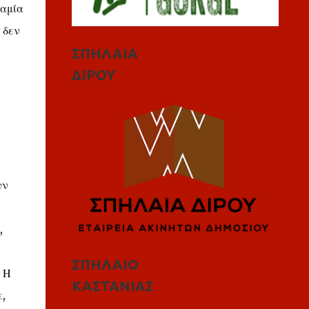
καμία
 δεν
ΣΠΗΛΑΙΑ
ΔΙΡΟΥ
υν
,
ΣΠΗΛΑΙΟ
 Η
ΚΑΣΤΑΝΙΑΣ
,