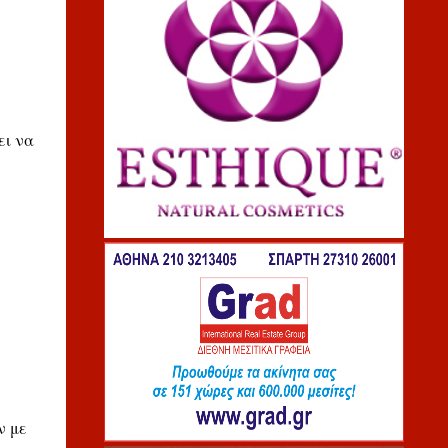
ει να
ν με