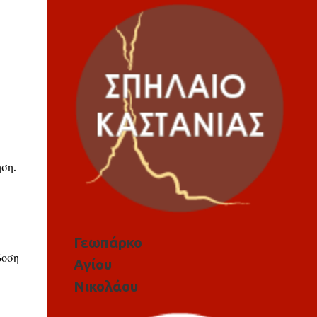
ση.
Γεωπάρκο
δοση
Αγίου
Νικολάου