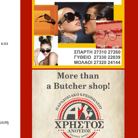
 και
μιση