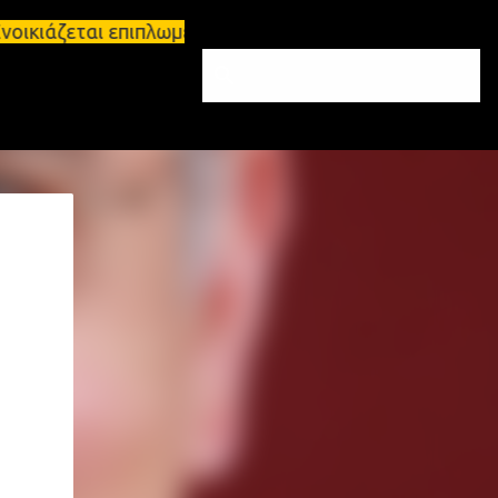
νοικιάζεται επιπλωμένο διαμέρισμα 65τ.μ Σπάρτη - 