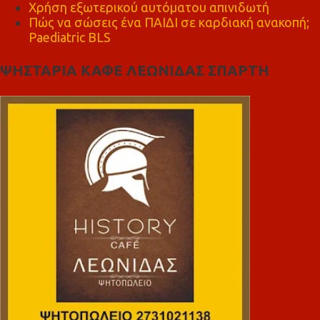
Χρήση εξωτερικού αυτόματου απινιδωτή
Πώς να σώσεις ένα ΠΑΙΔΙ σε καρδιακή ανακοπή;
Paediatric BLS
ΨΗΣΤΑΡΙΑ ΚΑΦΕ ΛΕΩΝΙΔΑΣ ΣΠΑΡΤΗ