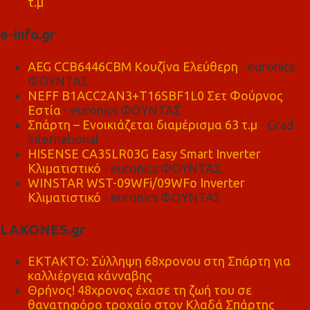
τ.μ
e-info.gr
AEG CCB6446CBM Κουζίνα Ελεύθερη
- euronics
ΦΟΥΝΤΑΣ
NEFF B1ACC2AN3+T16SBF1L0 Σετ Φούρνος
Εστία
- euronics ΦΟΥΝΤΑΣ
Σπάρτη – Ενοικιάζεται διαμέρισμα 63 τ.μ
- Grad
international
HISENSE CA35LR03G Easy Smart Inverter
Κλιματιστικό
- euronics ΦΟΥΝΤΑΣ
WINSTAR WST-09WFi/09WFo Inverter
Κλιματιστικό
- euronics ΦΟΥΝΤΑΣ
LAKONES.gr
ΕΚΤΑΚΤΟ: Σύλληψη 68χρονου στη Σπάρτη για
καλλιέργεια κάνναβης
Θρήνος! 48χρονος έχασε τη ζωή του σε
θανατηφόρο τροχαίο στον Κλαδά Σπάρτης