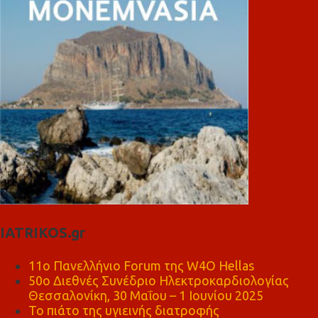
IATRIKOS.gr
11ο Πανελλήνιο Forum της W4O Hellas
50ο Διεθνές Συνέδριο Ηλεκτροκαρδιολογίας
Θεσσαλονίκη, 30 Μαΐου – 1 Ιουνίου 2025
Το πιάτο της υγιεινής διατροφής