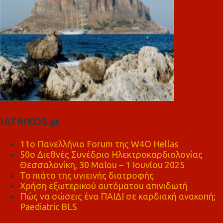
IATRIKOS.gr
11ο Πανελλήνιο Forum της W4O Hellas
50ο Διεθνές Συνέδριο Ηλεκτροκαρδιολογίας
Θεσσαλονίκη, 30 Μαΐου – 1 Ιουνίου 2025
Το πιάτο της υγιεινής διατροφής
Χρήση εξωτερικού αυτόματου απινιδωτή
Πώς να σώσεις ένα ΠΑΙΔΙ σε καρδιακή ανακοπή;
Paediatric BLS