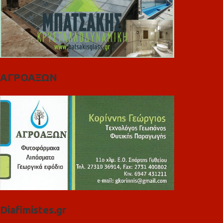
ΑΓΡΟΑΞΩΝ
Diafimistes.gr