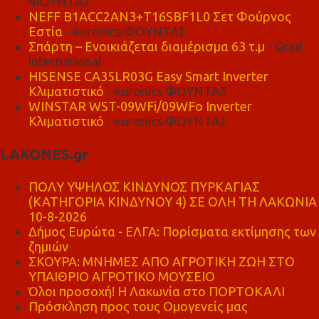
ΦΟΥΝΤΑΣ
NEFF B1ACC2AN3+T16SBF1L0 Σετ Φούρνος
Εστία
- euronics ΦΟΥΝΤΑΣ
Σπάρτη – Ενοικιάζεται διαμέρισμα 63 τ.μ
- Grad
international
HISENSE CA35LR03G Easy Smart Inverter
Κλιματιστικό
- euronics ΦΟΥΝΤΑΣ
WINSTAR WST-09WFi/09WFo Inverter
Κλιματιστικό
- euronics ΦΟΥΝΤΑΣ
LAKONES.gr
ΠΟΛΥ ΥΨΗΛΟΣ ΚΙΝΔΥΝΟΣ ΠΥΡΚΑΓΙΑΣ
(ΚΑΤΗΓΟΡΙΑ ΚΙΝΔΥΝΟΥ 4) ΣΕ ΟΛΗ ΤΗ ΛΑΚΩΝΙΑ
10-8-2026
Δήμος Ευρώτα - ΕΛΓΑ: Πορίσματα εκτίμησης των
ζημιών
ΣΚΟΥΡΑ: ΜΝΗΜΕΣ ΑΠΟ ΑΓΡΟΤΙΚΗ ΖΩΗ ΣΤΟ
ΥΠΑΙΘΡΙΟ ΑΓΡΟΤΙΚΟ ΜΟΥΣΕΙΟ
Όλοι προσοχή! Η Λακωνία στο ΠΟΡΤΟΚΑΛΙ
Πρόσκληση προς τους Ομογενείς μας