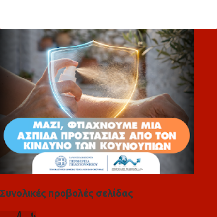
ό
λ
ι
α
Συνολικές προβολές σελίδας