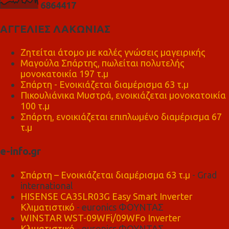
6
8
6
4
4
1
7
ΑΓΓΕΛΙΕΣ ΛΑΚΩΝΙΑΣ
Ζητείται άτομο με καλές γνώσεις μαγειρικής
Μαγούλα Σπάρτης, πωλείται πολυτελής
μονοκατοικία 197 τ.μ
Σπάρτη - Ενοικιάζεται διαμέρισμα 63 τ.μ
Πικουλιάνικα Μυστρά, ενοικιάζεται μονοκατοικία
100 τ.μ
Σπάρτη, ενοικιάζεται επιπλωμένο διαμέρισμα 67
τ.μ
e-info.gr
Σπάρτη – Ενοικιάζεται διαμέρισμα 63 τ.μ
- Grad
international
HISENSE CA35LR03G Easy Smart Inverter
Κλιματιστικό
- euronics ΦΟΥΝΤΑΣ
WINSTAR WST-09WFi/09WFo Inverter
Κλιματιστικό
- euronics ΦΟΥΝΤΑΣ