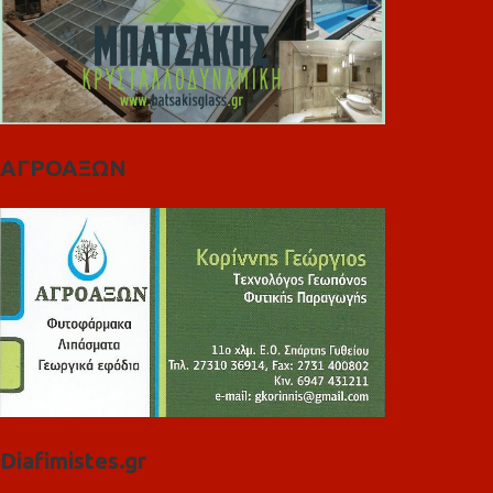
ΑΓΡΟΑΞΩΝ
Diafimistes.gr