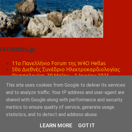
IATRIKOS.gr
11ο Πανελλήνιο Forum της W4O Hellas
50ο Διεθνές Συνέδριο Ηλεκτροκαρδιολογίας
Θεσσαλονίκη, 30 Μαΐου – 1 Ιουνίου 2025
Το πιάτο της υγιεινής διατροφής
This site uses cookies from Google to deliver its services
Χρήση εξωτερικού αυτόματου απινιδωτή
and to analyze traffic. Your IP address and user-agent are
Πώς να σώσεις ένα ΠΑΙΔΙ σε καρδιακή ανακοπή;
shared with Google along with performance and security
Paediatric BLS
metrics to ensure quality of service, generate usage
ΨΗΣΤΑΡΙΑ ΚΑΦΕ ΛΕΩΝΙΔΑΣ ΣΠΑΡΤΗ
statistics, and to detect and address abuse.
LEARN MORE
GOT IT