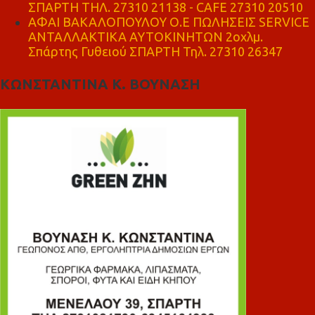
ΣΠΑΡΤΗ ΤΗΛ. 27310 21138 - CAFE 27310 20510
ΑΦΑΙ ΒΑΚΑΛΟΠΟΥΛΟΥ Ο.Ε ΠΩΛΗΣΕΙΣ SERVICE
ΑΝΤΑΛΛΑΚΤΙΚΑ ΑΥΤΟΚΙΝΗΤΩΝ 2οχλμ.
Σπάρτης Γυθειού ΣΠΑΡΤΗ Τηλ. 27310 26347
ΚΩΝΣΤΑΝΤΙΝΑ Κ. ΒΟΥΝΑΣΗ