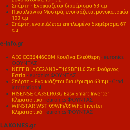
Σπάρτη - Ενοικιάζεται διαμέρισμα 63 τ.μ
Πικουλιάνικα Μυστρά, ενοικιάζεται μονοκατοικία
100 τ.μ
Σπάρτη, ενοικιάζεται επιπλωμένο διαμέρισμα 67
τ.μ
e-info.gr
AEG CCB6446CBM Κουζίνα Ελεύθερη
- euronics
ΦΟΥΝΤΑΣ
NEFF B1ACC2AN3+T16SBF1L0 Σετ Φούρνος
Εστία
- euronics ΦΟΥΝΤΑΣ
Σπάρτη – Ενοικιάζεται διαμέρισμα 63 τ.μ
- Grad
international
HISENSE CA35LR03G Easy Smart Inverter
Κλιματιστικό
- euronics ΦΟΥΝΤΑΣ
WINSTAR WST-09WFi/09WFo Inverter
Κλιματιστικό
- euronics ΦΟΥΝΤΑΣ
LAKONES.gr