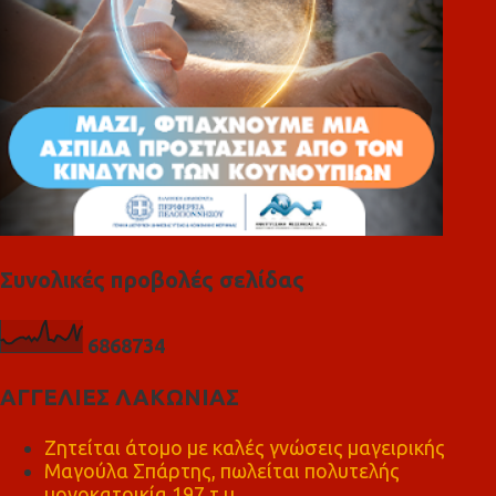
Συνολικές προβολές σελίδας
6
8
6
8
7
3
4
ΑΓΓΕΛΙΕΣ ΛΑΚΩΝΙΑΣ
Ζητείται άτομο με καλές γνώσεις μαγειρικής
Μαγούλα Σπάρτης, πωλείται πολυτελής
μονοκατοικία 197 τ.μ