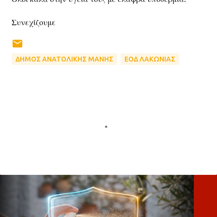
Συνεχίζουμε
ΔΗΜΟΣ ΑΝΑΤΟΛΙΚΗΣ ΜΑΝΗΣ
ΕΟΔ ΛΑΚΩΝΙΑΣ
Σ
χ
ό
λ
ι
α