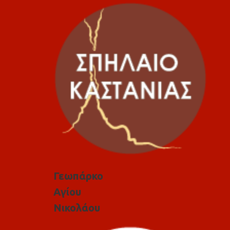
Γεωπάρκο
Αγίου
Νικολάου