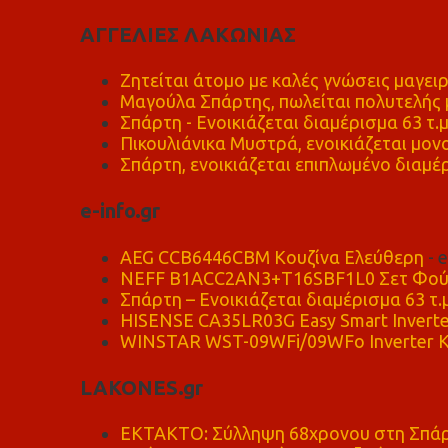
ΑΓΓΕΛΙΕΣ ΛΑΚΩΝΙΑΣ
Ζητείται άτομο με καλές γνώσεις μαγειρ
Μαγούλα Σπάρτης, πωλείται πολυτελής μ
Σπάρτη - Ενοικιάζεται διαμέρισμα 63 τ.
Πικουλιάνικα Μυστρά, ενοικιάζεται μονο
Σπάρτη, ενοικιάζεται επιπλωμένο διαμέρ
e-info.gr
AEG CCB6446CBM Κουζίνα Ελεύθερη
- 
NEFF B1ACC2AN3+T16SBF1L0 Σετ Φού
Σπάρτη – Ενοικιάζεται διαμέρισμα 63 τ.
HISENSE CA35LR03G Easy Smart Inverte
WINSTAR WST-09WFi/09WFo Inverter Κ
LAKONES.gr
ΕΚΤΑΚΤΟ: Σύλληψη 68χρονου στη Σπάρτ