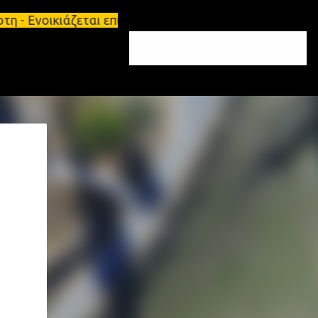
 - Ενοικιάζεται επιπλωμένο διαμέρισμα 65τ.μ Σπάρτ