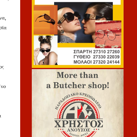
να,
σία
ος
ένο
α