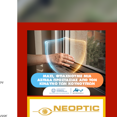
ον
ωνος