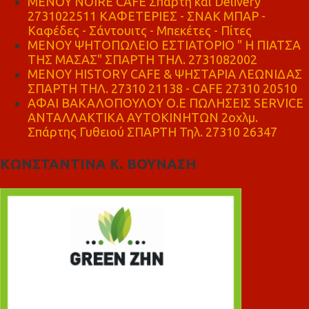
MENOY NOIRE CAFE Σπάρτη και Delivery
2731022511 ΚΑΦΕΤΕΡΙΕΣ - ΣΝΑΚ ΜΠΑΡ -
Καφέδες - Σάντουιτς - Μπεκέτες - Πίτες
ΜΕΝΟΥ ΨΗΤΟΠΩΛΕΙΟ ΕΣΤΙΑΤΟΡΙΟ " Η ΠΙΑΤΣΑ
ΤΗΣ ΜΑΣΑΣ" ΣΠΑΡΤΗ ΤΗΛ. 2731082002
ΜΕΝΟΥ HISTORY CAFE & ΨΗΣΤΑΡΙΑ ΛΕΩΝΙΔΑΣ
ΣΠΑΡΤΗ ΤΗΛ. 27310 21138 - CAFE 27310 20510
ΑΦΑΙ ΒΑΚΑΛΟΠΟΥΛΟΥ Ο.Ε ΠΩΛΗΣΕΙΣ SERVICE
ΑΝΤΑΛΛΑΚΤΙΚΑ ΑΥΤΟΚΙΝΗΤΩΝ 2οχλμ.
Σπάρτης Γυθειού ΣΠΑΡΤΗ Τηλ. 27310 26347
ΚΩΝΣΤΑΝΤΙΝΑ Κ. ΒΟΥΝΑΣΗ