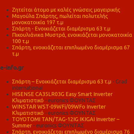
Ζητείται άτομο με καλές γνώσεις μαγειρικής
Μαγούλα Σπάρτης, πωλείται πολυτελής
μονοκατοικία 197 τ.μ
Σπάρτη - Ενοικιάζεται διαμέρισμα 63 τ.μ
Πικουλιάνικα Μυστρά, ενοικιάζεται μονοκατοικία
100 τ.μ
Σπάρτη, ενοικιάζεται επιπλωμένο διαμέρισμα 67
τ.μ
e-info.gr
Σπάρτη – Ενοικιάζεται διαμέρισμα 63 τ.μ
- Grad
international
HISENSE CA35LR03G Easy Smart Inverter
Κλιματιστικό
- euronics ΦΟΥΝΤΑΣ
WINSTAR WST-09WFi/09WFo Inverter
Κλιματιστικό
- euronics ΦΟΥΝΤΑΣ
TOYOTOMI TAN/TAG-12IG IKIGAI Inverter –
Summer
- euronics ΦΟΥΝΤΑΣ
Σπάρτη, ενοικιάζεται επιπλωμένο διαμέρισμα 76