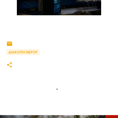
ΔΙΑΚΟΠΗ ΝΕΡΟΥ
Σ
χ
ό
λ