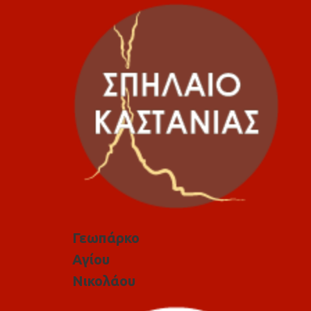
Γεωπάρκο
Αγίου
Νικολάου