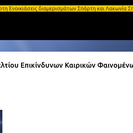
Μετάβαση στο κύριο περιεχόμενο
άσεις διαμερισμάτων Σπάρτη και Λακωνία Σπάρτη - Ε
λτίου Επικίνδυνων Καιρικών Φαινομέν