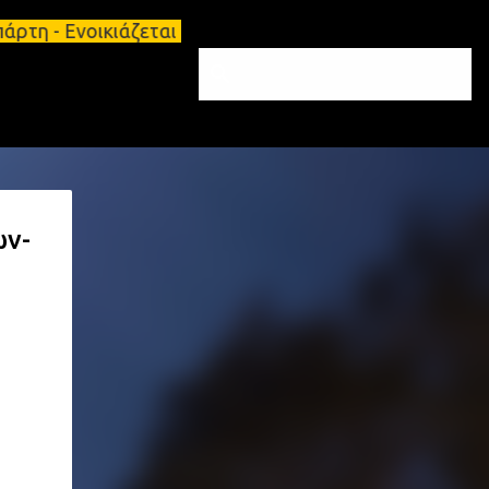
νοικιάζεται κατάστημα 134 τ.μ, με υπόγειο 124τ.μ κ
ων-