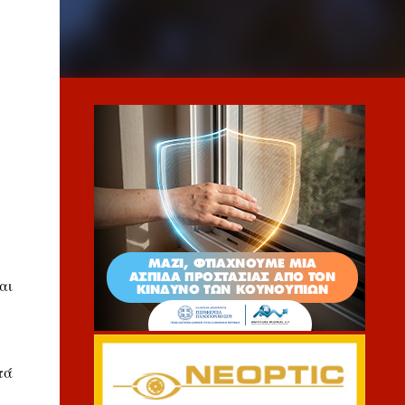
αι
τά