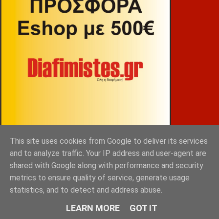
This site uses cookies from Google to deliver its services
ΒΕΚΡΑΚΟΣ
and to analyze traffic. Your IP address and user-agent are
shared with Google along with performance and security
metrics to ensure quality of service, generate usage
statistics, and to detect and address abuse.
LEARN MORE
GOT IT