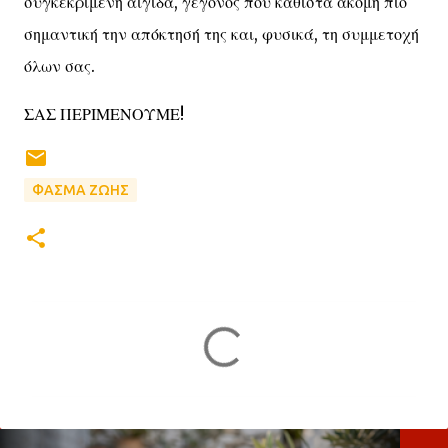
συγκεκριμένη αιγίδα, γεγονός που καθιστά ακόμη πιο
σημαντική την απόκτησή της και, φυσικά, τη συμμετοχή
όλων σας.
ΣΑΣ ΠΕΡΙΜΕΝΟΥΜΕ!
ΦΑΣΜΑ ΖΩΗΣ
Σ
χ
ό
λ