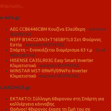
Φόρτωση...
e-info.gr
AEG CCB6446CBM Κουζίνα Ελεύθερη
- euronics
ΦΟΥΝΤΑΣ
NEFF B1ACC2AN3+T16SBF1L0 Σετ Φούρνος
Εστία
- euronics ΦΟΥΝΤΑΣ
Σπάρτη – Ενοικιάζεται διαμέρισμα 63 τ.μ
- Grad
international
HISENSE CA35LR03G Easy Smart Inverter
Κλιματιστικό
- euronics ΦΟΥΝΤΑΣ
WINSTAR WST-09WFi/09WFo Inverter
Κλιματιστικό
- euronics ΦΟΥΝΤΑΣ
LAKONES.gr
ΕΚΤΑΚΤΟ: Σύλληψη 68χρονου στη Σπάρτη για
καλλιέργεια κάνναβης
Θρήνος! 48χρονος έχασε τη ζωή του σε