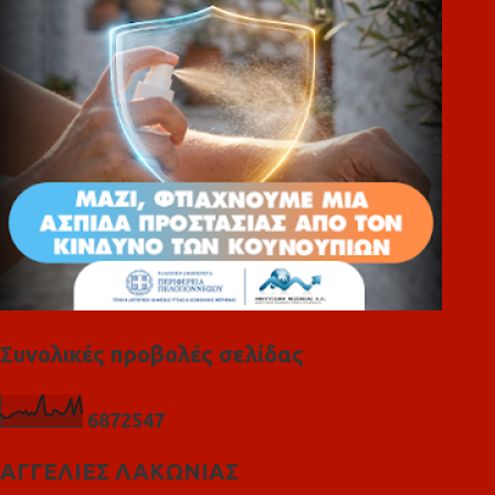
ι
α
Συνολικές προβολές σελίδας
6
8
7
2
5
4
7
ΑΓΓΕΛΙΕΣ ΛΑΚΩΝΙΑΣ