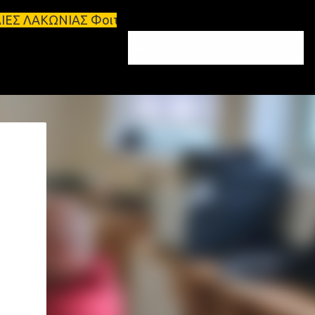
οιτητικά σπίτια προς ενοικίαση στη Σπάρτη Ενοικιά