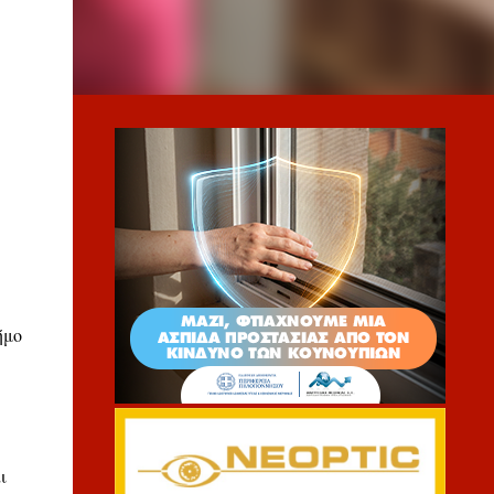
ήμο
ι