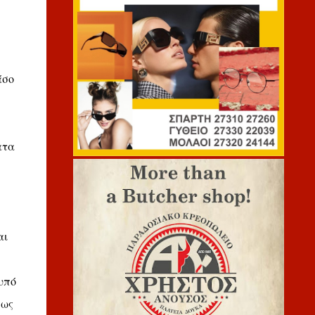
άσο
ατα
αι
υπό
πως