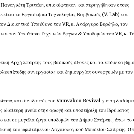
 Παναγιώτη Τριτάκη, επισκέφτηκαν και περιηγήθηκαν στους
νείται το Εργαστήριο Τεχνολογίας Βαμβακούς (V. Lab) και
ον Διοικητικό Υπεύθυνο του VR, κ. Ανάργυρο Βερδήλο, τον
και τον Υπεύθυνο Τεχνικών Έργων & Υποδομών του VR, κ. Τ
τική Αρχή Σπάρτης τους βασικούς άξονες και τα επόμενα βήμ
ολυεπίπεδης συνεργασίας και δημιουργίας συνεργειών με τον
ώπους και συνιδρυτές του Vamvakou Revival για τη δράση κ
 ιδιαίτερη μνεία στην αρωγή και υποστήριξη του Ιδρύματος
σο και σε μεγάλα έργα υποδομών του Δήμου Σπάρτης, όπως το 
ασκευή του υφιστάμενου Αρχαιολογικού Μουσείου Σπάρτης. Ό