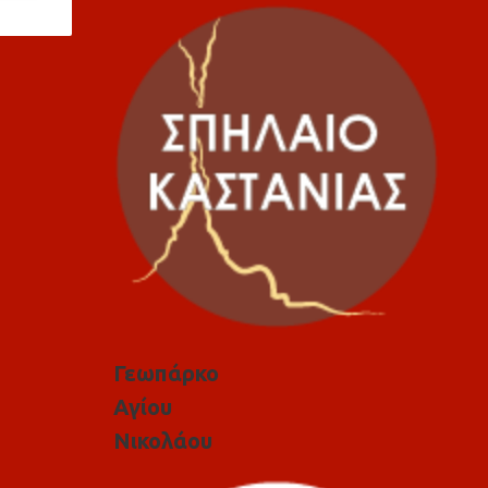
Γεωπάρκο
Αγίου
Νικολάου