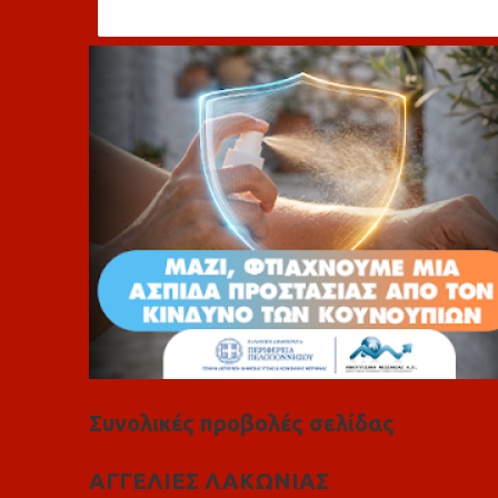
ό
λ
ι
α
Συνολικές προβολές σελίδας
ΑΓΓΕΛΙΕΣ ΛΑΚΩΝΙΑΣ