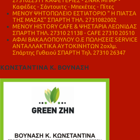
2731022511 ΚΑΦΕΤΕΡΙΕΣ - ΣΝΑΚ ΜΠΑΡ -
Καφέδες - Σάντουιτς - Μπεκέτες - Πίτες
ΜΕΝΟΥ ΨΗΤΟΠΩΛΕΙΟ ΕΣΤΙΑΤΟΡΙΟ " Η ΠΙΑΤΣΑ
ΤΗΣ ΜΑΣΑΣ" ΣΠΑΡΤΗ ΤΗΛ. 2731082002
ΜΕΝΟΥ HISTORY CAFE & ΨΗΣΤΑΡΙΑ ΛΕΩΝΙΔΑΣ
ΣΠΑΡΤΗ ΤΗΛ. 27310 21138 - CAFE 27310 20510
ΑΦΑΙ ΒΑΚΑΛΟΠΟΥΛΟΥ Ο.Ε ΠΩΛΗΣΕΙΣ SERVICE
ΑΝΤΑΛΛΑΚΤΙΚΑ ΑΥΤΟΚΙΝΗΤΩΝ 2οχλμ.
Σπάρτης Γυθειού ΣΠΑΡΤΗ Τηλ. 27310 26347
ΚΩΝΣΤΑΝΤΙΝΑ Κ. ΒΟΥΝΑΣΗ