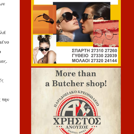
των
λλά
μένο
ο
μας.
ές
 την