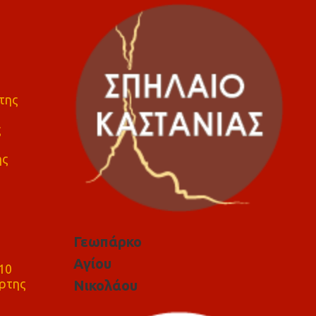
της
ς
ης
Γεωπάρκο
Αγίου
10
ρτης
Νικολάου