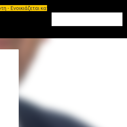
κιάζεται κατάστημα 134 τ.μ, με υπόγειο 124τ.μ και