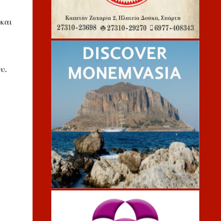
 και
υ.