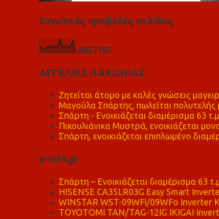
Συνολικές προβολές σελίδας
6
8
5
7
7
6
7
ΑΓΓΕΛΙΕΣ ΛΑΚΩΝΙΑΣ
Ζητείται άτομο με καλές γνώσεις μαγειρ
Μαγούλα Σπάρτης, πωλείται πολυτελής μ
Σπάρτη - Ενοικιάζεται διαμέρισμα 63 τ.
Πικουλιάνικα Μυστρά, ενοικιάζεται μονο
Σπάρτη, ενοικιάζεται επιπλωμένο διαμέρ
e-info.gr
Σπάρτη – Ενοικιάζεται διαμέρισμα 63 τ.
HISENSE CA35LR03G Easy Smart Inverte
WINSTAR WST-09WFi/09WFo Inverter Κ
TOYOTOMI TAN/TAG-12IG IKIGAI Invert