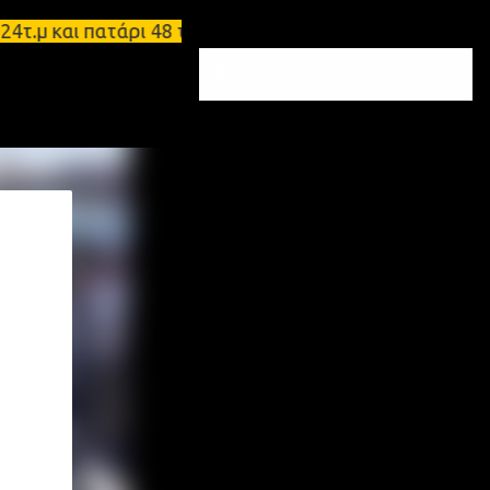
.μ και πατάρι 48 τ.μ Σπάρτη - Ενοικιάζεται επιπλω