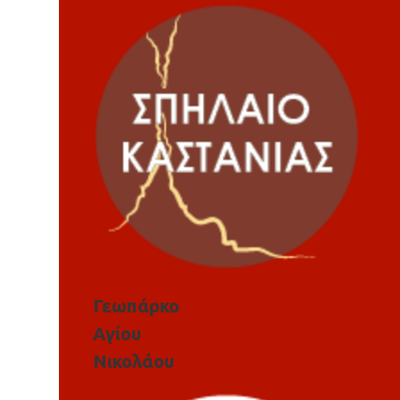
Γεωπάρκο
Αγίου
Νικολάου