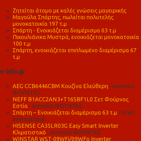
Ζητείται άτομο με καλές γνώσεις μαγειρικής
Μαγούλα Σπάρτης, πωλείται πολυτελής
μονοκατοικία 197 τ.μ
Σπάρτη - Ενοικιάζεται διαμέρισμα 63 τ.μ
Πικουλιάνικα Μυστρά, ενοικιάζεται μονοκατοικία
100 τ.μ
Σπάρτη, ενοικιάζεται επιπλωμένο διαμέρισμα 67
τ.μ
e-info.gr
AEG CCB6446CBM Κουζίνα Ελεύθερη
- euronics
ΦΟΥΝΤΑΣ
NEFF B1ACC2AN3+T16SBF1L0 Σετ Φούρνος
Εστία
- euronics ΦΟΥΝΤΑΣ
Σπάρτη – Ενοικιάζεται διαμέρισμα 63 τ.μ
- Grad
international
HISENSE CA35LR03G Easy Smart Inverter
Κλιματιστικό
- euronics ΦΟΥΝΤΑΣ
WINSTAR WST-09WFi/09WFo Inverter