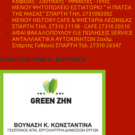
Καφέδες - Σάντουιτς - Μπεκέτες - Πίτες
ΜΕΝΟΥ ΨΗΤΟΠΩΛΕΙΟ ΕΣΤΙΑΤΟΡΙΟ " Η ΠΙΑΤΣΑ
ΤΗΣ ΜΑΣΑΣ" ΣΠΑΡΤΗ ΤΗΛ. 2731082002
ΜΕΝΟΥ HISTORY CAFE & ΨΗΣΤΑΡΙΑ ΛΕΩΝΙΔΑΣ
ΣΠΑΡΤΗ ΤΗΛ. 27310 21138 - CAFE 27310 20510
ΑΦΑΙ ΒΑΚΑΛΟΠΟΥΛΟΥ Ο.Ε ΠΩΛΗΣΕΙΣ SERVICE
ΑΝΤΑΛΛΑΚΤΙΚΑ ΑΥΤΟΚΙΝΗΤΩΝ 2οχλμ.
Σπάρτης Γυθειού ΣΠΑΡΤΗ Τηλ. 27310 26347
ΚΩΝΣΤΑΝΤΙΝΑ Κ. ΒΟΥΝΑΣΗ