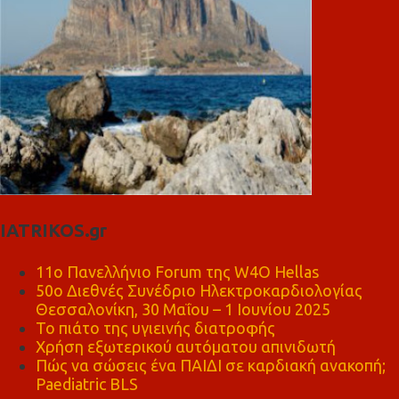
IATRIKOS.gr
11ο Πανελλήνιο Forum της W4O Hellas
50ο Διεθνές Συνέδριο Ηλεκτροκαρδιολογίας
Θεσσαλονίκη, 30 Μαΐου – 1 Ιουνίου 2025
Το πιάτο της υγιεινής διατροφής
Χρήση εξωτερικού αυτόματου απινιδωτή
Πώς να σώσεις ένα ΠΑΙΔΙ σε καρδιακή ανακοπή;
Paediatric BLS