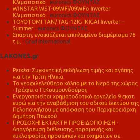
Κλιματιστικό
- euronics ΦΟΥΝΤΑΣ
WINSTAR WST-09WFi/09WFo Inverter
Κλιματιστικό
- euronics ΦΟΥΝΤΑΣ
TOYOTOMI TAN/TAG-12IG IKIGAI Inverter –
Summer
- euronics ΦΟΥΝΤΑΣ
Σπάρτη, ενοικιάζεται επιπλωμένο διαμέρισμα 76
τ.μ,
- Grad international
LAKONES.gr
Ρειχέα: Συγκινητική εκδήλωση τιμής και αγάπης
για την Τρίτη Ηλικία
Το νεοφιλελεύθερο κόλπο με το Νερό της χώρας
- Γράφει ο Π.Κουμουνδούρος
Ενεργοποιείται χρηματοδοτικό εργαλείο 9 εκατ.
ευρώ για την αναβάθμιση του οδικού δικτύου της
Πελοποννήσου με απόφαση του Περιφερειάρχη
Δημήτρη Πτωχού
ΠΡΟΣΟΧΗ! ΕΚΤΑΚΤΗ ΠΡΟΕΙΔΟΠΟΙΗΣΗ -
Απαγόρευση διέλευσης, παραμονής και
κυκλοφορίας προσώπων και οχημάτων σε