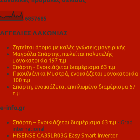
6
8
5
7
6
8
5
ΑΓΓΕΛΙΕΣ ΛΑΚΩΝΙΑΣ
Ζητείται άτομο με καλές γνώσεις μαγειρικής
Μαγούλα Σπάρτης, πωλείται πολυτελής
μονοκατοικία 197 τ.μ
Σπάρτη - Ενοικιάζεται διαμέρισμα 63 τ.μ
Πικουλιάνικα Μυστρά, ενοικιάζεται μονοκατοικία
100 τ.μ
Σπάρτη, ενοικιάζεται επιπλωμένο διαμέρισμα 67
τ.μ
e-info.gr
Σπάρτη – Ενοικιάζεται διαμέρισμα 63 τ.μ
- Grad
international
HISENSE CA35LR03G Easy Smart Inverter