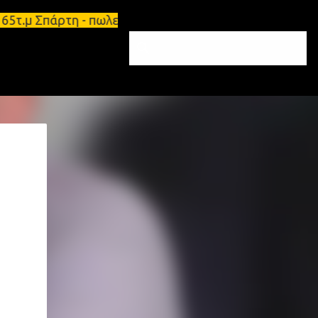
α 65τ.μ Σπάρτη - πωλείται τριάρι διαμέρισμα 91τ.μ