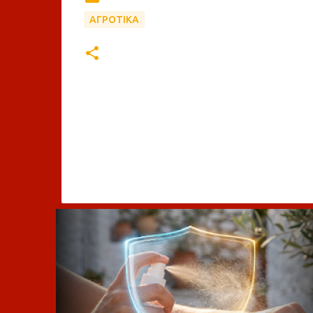
ΑΓΡΟΤΙΚΑ
Σ
χ
ό
λ
ι
α