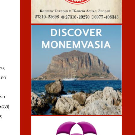
τις
μέα
 να
αρχή
ς