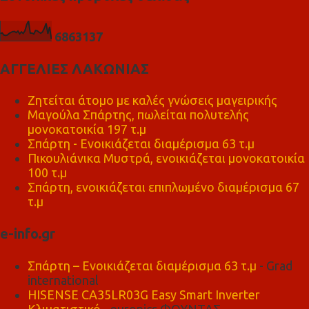
6
8
6
3
1
3
7
ΑΓΓΕΛΙΕΣ ΛΑΚΩΝΙΑΣ
Ζητείται άτομο με καλές γνώσεις μαγειρικής
Μαγούλα Σπάρτης, πωλείται πολυτελής
μονοκατοικία 197 τ.μ
Σπάρτη - Ενοικιάζεται διαμέρισμα 63 τ.μ
Πικουλιάνικα Μυστρά, ενοικιάζεται μονοκατοικία
100 τ.μ
Σπάρτη, ενοικιάζεται επιπλωμένο διαμέρισμα 67
τ.μ
e-info.gr
Σπάρτη – Ενοικιάζεται διαμέρισμα 63 τ.μ
- Grad
international
HISENSE CA35LR03G Easy Smart Inverter
Κλιματιστικό
- euronics ΦΟΥΝΤΑΣ