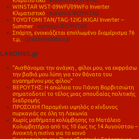
WINSTAR WST-09WFi/09WFo Inverter
Κλιματιστικό
- euronics ΦΟΥΝΤΑΣ
TOYOTOMI TAN/TAG-12IG IKIGAI Inverter –
Summer
- euronics ΦΟΥΝΤΑΣ
Σπάρτη, ενοικιάζεται επιπλωμένο διαμέρισμα 76
τ.μ,
- Grad international
LAKONES.gr
"Αισθάνομαι την ανάγκη , φίλοι μου, να εκφράσω
την βαθιά μου λύπη για τον θάνατο του
αγαπημένου μας φίλου"
ΒΕΡΟΥΤΗΣ: Η απώλεια του Γιάννη Βαρβιτσιώτη
σηματοδοτεί το τέλος μιας σπουδαίας πολιτικής
διαδρομής
ΠΡΟΣΟΧΗ! Παραμένει υψηλός ο κίνδυνος
πυρκαγιάς σε όλη τη Λακωνία
Χωρίς μαθήματα κολύμβησης το Ματάλειο
Κολυμβητήριο από τις 10 έως τις 14 Αυγούστου –
Ανοικτή η πισίνα για το κοινό