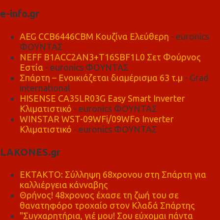
e-info.gr
AEG CCB6446CBM Κουζίνα Ελεύθερη
- euronics
ΦΟΥΝΤΑΣ
NEFF B1ACC2AN3+T16SBF1L0 Σετ Φούρνος
Εστία
- euronics ΦΟΥΝΤΑΣ
Σπάρτη – Ενοικιάζεται διαμέρισμα 63 τ.μ
- Grad
international
HISENSE CA35LR03G Easy Smart Inverter
Κλιματιστικό
- euronics ΦΟΥΝΤΑΣ
WINSTAR WST-09WFi/09WFo Inverter
Κλιματιστικό
- euronics ΦΟΥΝΤΑΣ
LAKONES.gr
ΕΚΤΑΚΤΟ: Σύλληψη 68χρονου στη Σπάρτη για
καλλιέργεια κάνναβης
Θρήνος! 48χρονος έχασε τη ζωή του σε
θανατηφόρο τροχαίο στον Κλαδά Σπάρτης
"Συγχαρητήρια, γιέ μου! Σου εύχομαι πάντα