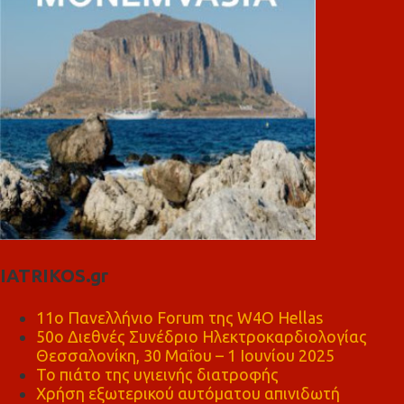
IATRIKOS.gr
11ο Πανελλήνιο Forum της W4O Hellas
50ο Διεθνές Συνέδριο Ηλεκτροκαρδιολογίας
Θεσσαλονίκη, 30 Μαΐου – 1 Ιουνίου 2025
Το πιάτο της υγιεινής διατροφής
Χρήση εξωτερικού αυτόματου απινιδωτή