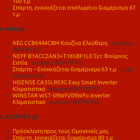
100 τ.μ
Σπάρτη, ενοικιάζεται επιπλωμένο διαμέρισμα 67
τ.μ
e-info.gr
AEG CCB6446CBM Κουζίνα Ελεύθερη
- euronics
ΦΟΥΝΤΑΣ
NEFF B1ACC2AN3+T16SBF1L0 Σετ Φούρνος
Εστία
- euronics ΦΟΥΝΤΑΣ
Σπάρτη – Ενοικιάζεται διαμέρισμα 63 τ.μ
- Grad
international
HISENSE CA35LR03G Easy Smart Inverter
Κλιματιστικό
- euronics ΦΟΥΝΤΑΣ
WINSTAR WST-09WFi/09WFo Inverter
Κλιματιστικό
- euronics ΦΟΥΝΤΑΣ
LAKONES.gr
Πρόσκληση προς τους Ομογενείς μας
Σπάρτη, ενοικιάζεται διαμέρισμα 80 τ.μ