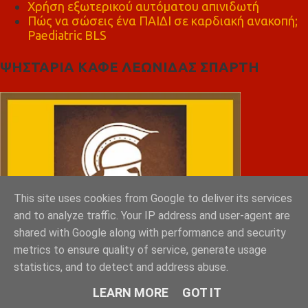
Χρήση εξωτερικού αυτόματου απινιδωτή
Πώς να σώσεις ένα ΠΑΙΔΙ σε καρδιακή ανακοπή;
Paediatric BLS
ΨΗΣΤΑΡΙΑ ΚΑΦΕ ΛΕΩΝΙΔΑΣ ΣΠΑΡΤΗ
This site uses cookies from Google to deliver its services
and to analyze traffic. Your IP address and user-agent are
shared with Google along with performance and security
metrics to ensure quality of service, generate usage
statistics, and to detect and address abuse.
LEARN MORE
GOT IT