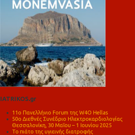
IATRIKOS.gr
11ο Πανελλήνιο Forum της W4O Hellas
50ο Διεθνές Συνέδριο Ηλεκτροκαρδιολογίας
Θεσσαλονίκη, 30 Μαΐου – 1 Ιουνίου 2025
Το πιάτο της υγιεινής διατροφής