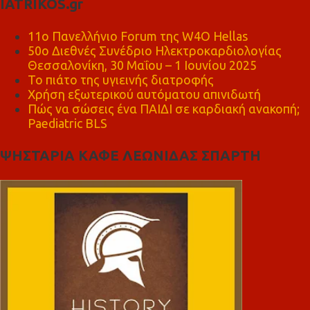
IATRIKOS.gr
11ο Πανελλήνιο Forum της W4O Hellas
50ο Διεθνές Συνέδριο Ηλεκτροκαρδιολογίας
Θεσσαλονίκη, 30 Μαΐου – 1 Ιουνίου 2025
Το πιάτο της υγιεινής διατροφής
Χρήση εξωτερικού αυτόματου απινιδωτή
Πώς να σώσεις ένα ΠΑΙΔΙ σε καρδιακή ανακοπή;
Paediatric BLS
ΨΗΣΤΑΡΙΑ ΚΑΦΕ ΛΕΩΝΙΔΑΣ ΣΠΑΡΤΗ