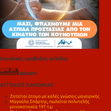
Συνολικές προβολές σελίδας
6
8
6
2
6
5
9
ΑΓΓΕΛΙΕΣ ΛΑΚΩΝΙΑΣ
Ζητείται άτομο με καλές γνώσεις μαγειρικής
Μαγούλα Σπάρτης, πωλείται πολυτελής
μονοκατοικία 197 τ.μ