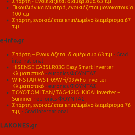
Σπάρτη - Ενοικιάζεται διαμέρισμα 63 τ.μ
Πικουλιάνικα Μυστρά, ενοικιάζεται μονοκατοικία
100 τ.μ
Σπάρτη, ενοικιάζεται επιπλωμένο διαμέρισμα 67
τ.μ
e-info.gr
Σπάρτη – Ενοικιάζεται διαμέρισμα 63 τ.μ
- Grad
international
HISENSE CA35LR03G Easy Smart Inverter
Κλιματιστικό
- euronics ΦΟΥΝΤΑΣ
WINSTAR WST-09WFi/09WFo Inverter
Κλιματιστικό
- euronics ΦΟΥΝΤΑΣ
TOYOTOMI TAN/TAG-12IG IKIGAI Inverter –
Summer
- euronics ΦΟΥΝΤΑΣ
Σπάρτη, ενοικιάζεται επιπλωμένο διαμέρισμα 76
τ.μ,
- Grad international
LAKONES.gr