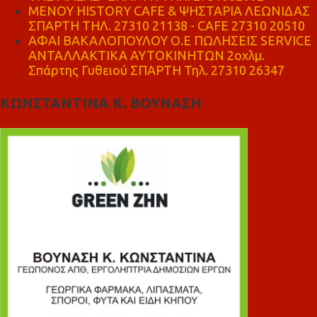
ΜΕΝΟΥ HISTORY CAFE & ΨΗΣΤΑΡΙΑ ΛΕΩΝΙΔΑΣ
ΣΠΑΡΤΗ ΤΗΛ. 27310 21138 - CAFE 27310 20510
ΑΦΑΙ ΒΑΚΑΛΟΠΟΥΛΟΥ Ο.Ε ΠΩΛΗΣΕΙΣ SERVICE
ΑΝΤΑΛΛΑΚΤΙΚΑ ΑΥΤΟΚΙΝΗΤΩΝ 2οχλμ.
Σπάρτης Γυθειού ΣΠΑΡΤΗ Τηλ. 27310 26347
ΚΩΝΣΤΑΝΤΙΝΑ Κ. ΒΟΥΝΑΣΗ