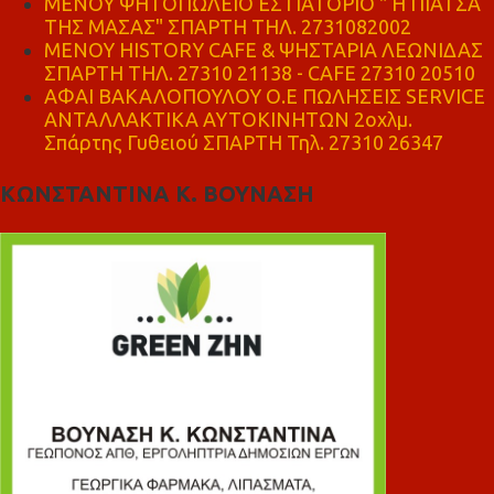
ΜΕΝΟΥ ΨΗΤΟΠΩΛΕΙΟ ΕΣΤΙΑΤΟΡΙΟ " Η ΠΙΑΤΣΑ
ΤΗΣ ΜΑΣΑΣ" ΣΠΑΡΤΗ ΤΗΛ. 2731082002
ΜΕΝΟΥ HISTORY CAFE & ΨΗΣΤΑΡΙΑ ΛΕΩΝΙΔΑΣ
ΣΠΑΡΤΗ ΤΗΛ. 27310 21138 - CAFE 27310 20510
ΑΦΑΙ ΒΑΚΑΛΟΠΟΥΛΟΥ Ο.Ε ΠΩΛΗΣΕΙΣ SERVICE
ΑΝΤΑΛΛΑΚΤΙΚΑ ΑΥΤΟΚΙΝΗΤΩΝ 2οχλμ.
Σπάρτης Γυθειού ΣΠΑΡΤΗ Τηλ. 27310 26347
ΚΩΝΣΤΑΝΤΙΝΑ Κ. ΒΟΥΝΑΣΗ