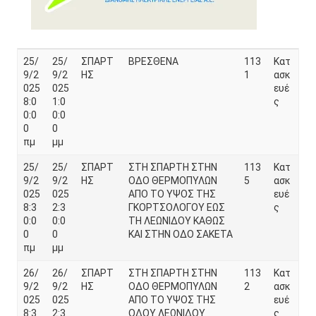
25/
25/
ΣΠΑΡΤ
ΒΡΕΣΘΕΝΑ
113
Κατ
9/2
9/2
ΗΣ
1
ασκ
025
025
ευέ
8:0
1:0
ς
0:0
0:0
0
0
πμ
μμ
25/
25/
ΣΠΑΡΤ
ΣΤΗ ΣΠΑΡΤΗ ΣΤΗΝ
113
Κατ
9/2
9/2
ΗΣ
ΟΔΟ ΘΕΡΜΟΠΥΛΩΝ
5
ασκ
025
025
ΑΠΟ ΤΟ ΥΨΟΣ ΤΗΣ
ευέ
8:3
2:3
ΓΚΟΡΤΣΟΛΟΓΟΥ ΕΩΣ
ς
0:0
0:0
ΤΗ ΛΕΩΝΙΔΟΥ ΚΑΘΩΣ
0
0
ΚΑΙ ΣΤΗΝ ΟΔΟ ΣΑΚΕΤΑ
πμ
μμ
26/
26/
ΣΠΑΡΤ
ΣΤΗ ΣΠΑΡΤΗ ΣΤΗΝ
113
Κατ
9/2
9/2
ΗΣ
ΟΔΟ ΘΕΡΜΟΠΥΛΩΝ
2
ασκ
025
025
ΑΠΟ ΤΟ ΥΨΟΣ ΤΗΣ
ευέ
8:3
2:3
ΟΔΟΥ ΛΕΩΝΙΔΟΥ
ς