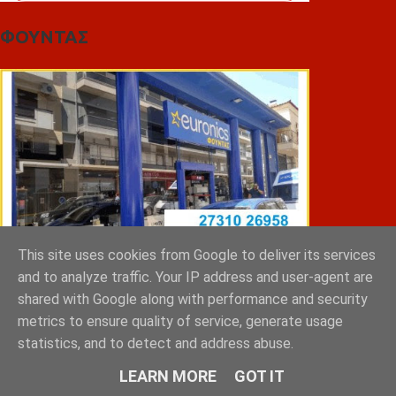
ΦΟΥΝΤΑΣ
This site uses cookies from Google to deliver its services
and to analyze traffic. Your IP address and user-agent are
shared with Google along with performance and security
metrics to ensure quality of service, generate usage
ΣΠΥΡΑΚΗΣ ΠΑΝΑΓΙΩΤΗΣ & YIOI ΣΠΑΡΤΗ
statistics, and to detect and address abuse.
LEARN MORE
GOT IT