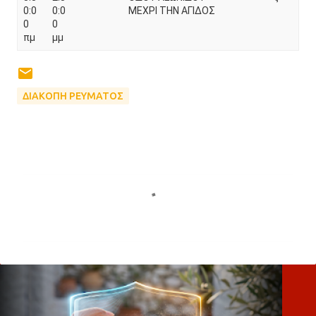
0:0
0:0
ΜΕΧΡΙ ΤΗΝ ΑΓΙΔΟΣ
0
0
πμ
μμ
ΔΙΑΚΟΠΗ ΡΕΥΜΑΤΟΣ
Σ
χ
ό
λ
ι
α