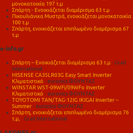
μονοκατοικία 197 τ.μ
Σπάρτη - Ενοικιάζεται διαμέρισμα 63 τ.μ
Πικουλιάνικα Μυστρά, ενοικιάζεται μονοκατοικία
100 τ.μ
Σπάρτη, ενοικιάζεται επιπλωμένο διαμέρισμα 67
τ.μ
e-info.gr
Σπάρτη – Ενοικιάζεται διαμέρισμα 63 τ.μ
- Grad
international
HISENSE CA35LR03G Easy Smart Inverter
Κλιματιστικό
- euronics ΦΟΥΝΤΑΣ
WINSTAR WST-09WFi/09WFo Inverter
Κλιματιστικό
- euronics ΦΟΥΝΤΑΣ
TOYOTOMI TAN/TAG-12IG IKIGAI Inverter –
Summer
- euronics ΦΟΥΝΤΑΣ
Σπάρτη, ενοικιάζεται επιπλωμένο διαμέρισμα 76
τ.μ,
- Grad international
LAKONES.gr