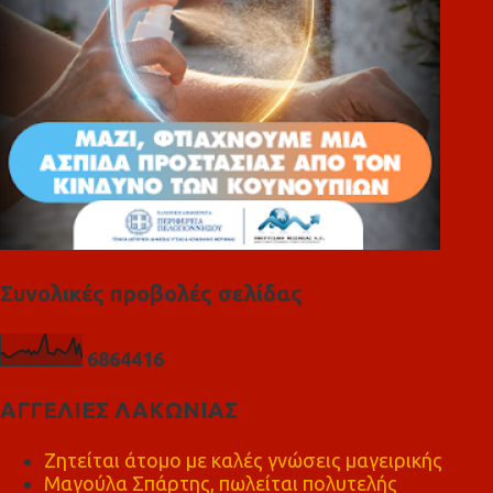
Συνολικές προβολές σελίδας
6
8
6
4
4
1
6
ΑΓΓΕΛΙΕΣ ΛΑΚΩΝΙΑΣ
Ζητείται άτομο με καλές γνώσεις μαγειρικής
Μαγούλα Σπάρτης, πωλείται πολυτελής