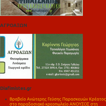
ΑΓΡΟΑΞΩΝ
Diafimistes.gr
Βραβείο Ανώτερης Γεύσης Παρασκευών Κρέατος
στο παραδοσιακό κρεοπωλείο ΑΝΟΥΣΟΣ στη