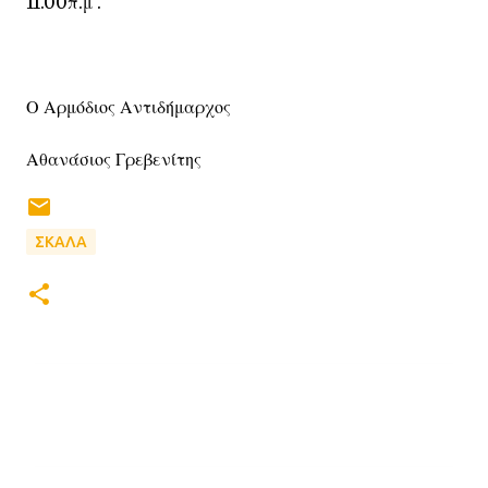
11.00π.μ .
Ο Αρμόδιος Αντιδήμαρχος
Αθανάσιος Γρεβενίτης
ΣΚΑΛΑ
Σ
χ
ό