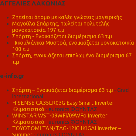
ΑΓΓΕΛΙΕΣ ΛΑΚΩΝΙΑΣ
Ζητείται άτομο με καλές γνώσεις μαγειρικής
Μαγούλα Σπάρτης, πωλείται πολυτελής
μονοκατοικία 197 τ.μ
Σπάρτη - Ενοικιάζεται διαμέρισμα 63 τ.μ
Πικουλιάνικα Μυστρά, ενοικιάζεται μονοκατοικία
100 τ.μ
Σπάρτη, ενοικιάζεται επιπλωμένο διαμέρισμα 67
τ.μ
e-info.gr
Σπάρτη – Ενοικιάζεται διαμέρισμα 63 τ.μ
- Grad
international
HISENSE CA35LR03G Easy Smart Inverter
Κλιματιστικό
- euronics ΦΟΥΝΤΑΣ
WINSTAR WST-09WFi/09WFo Inverter
Κλιματιστικό
- euronics ΦΟΥΝΤΑΣ
TOYOTOMI TAN/TAG-12IG IKIGAI Inverter –
Summer
- euronics ΦΟΥΝΤΑΣ