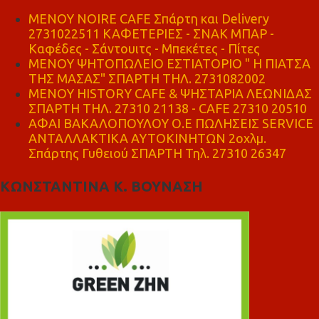
MENOY NOIRE CAFE Σπάρτη και Delivery
2731022511 ΚΑΦΕΤΕΡΙΕΣ - ΣΝΑΚ ΜΠΑΡ -
Καφέδες - Σάντουιτς - Μπεκέτες - Πίτες
ΜΕΝΟΥ ΨΗΤΟΠΩΛΕΙΟ ΕΣΤΙΑΤΟΡΙΟ " Η ΠΙΑΤΣΑ
ΤΗΣ ΜΑΣΑΣ" ΣΠΑΡΤΗ ΤΗΛ. 2731082002
ΜΕΝΟΥ HISTORY CAFE & ΨΗΣΤΑΡΙΑ ΛΕΩΝΙΔΑΣ
ΣΠΑΡΤΗ ΤΗΛ. 27310 21138 - CAFE 27310 20510
ΑΦΑΙ ΒΑΚΑΛΟΠΟΥΛΟΥ Ο.Ε ΠΩΛΗΣΕΙΣ SERVICE
ΑΝΤΑΛΛΑΚΤΙΚΑ ΑΥΤΟΚΙΝΗΤΩΝ 2οχλμ.
Σπάρτης Γυθειού ΣΠΑΡΤΗ Τηλ. 27310 26347
ΚΩΝΣΤΑΝΤΙΝΑ Κ. ΒΟΥΝΑΣΗ