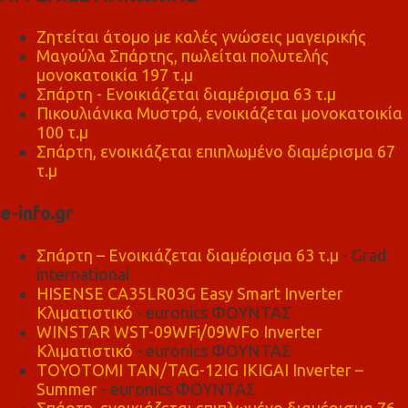
Ζητείται άτομο με καλές γνώσεις μαγειρικής
Μαγούλα Σπάρτης, πωλείται πολυτελής
μονοκατοικία 197 τ.μ
Σπάρτη - Ενοικιάζεται διαμέρισμα 63 τ.μ
Πικουλιάνικα Μυστρά, ενοικιάζεται μονοκατοικία
100 τ.μ
Σπάρτη, ενοικιάζεται επιπλωμένο διαμέρισμα 67
τ.μ
e-info.gr
Σπάρτη – Ενοικιάζεται διαμέρισμα 63 τ.μ
- Grad
international
HISENSE CA35LR03G Easy Smart Inverter
Κλιματιστικό
- euronics ΦΟΥΝΤΑΣ
WINSTAR WST-09WFi/09WFo Inverter
Κλιματιστικό
- euronics ΦΟΥΝΤΑΣ
TOYOTOMI TAN/TAG-12IG IKIGAI Inverter –
Summer
- euronics ΦΟΥΝΤΑΣ
Σπάρτη, ενοικιάζεται επιπλωμένο διαμέρισμα 76