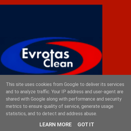
This site uses cookies from Google to deliver its services
and to analyze traffic. Your IP address and user-agent are
shared with Google along with performance and security
metrics to ensure quality of service, generate usage
statistics, and to detect and address abuse.
ESTHIQUE
LEARN MORE
GOT IT