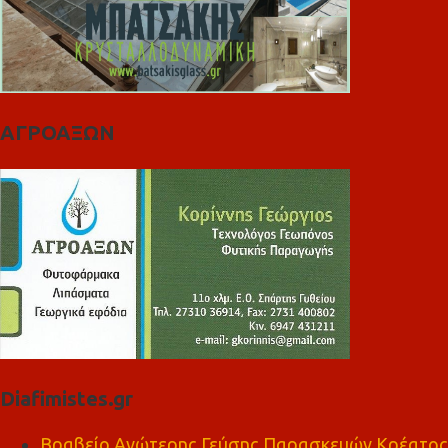
ΑΓΡΟΑΞΩΝ
Diafimistes.gr
Βραβείο Ανώτερης Γεύσης Παρασκευών Κρέατος