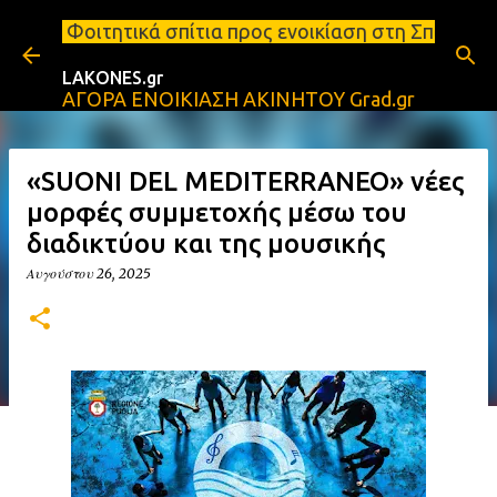
Μετάβαση στο κύριο περιεχόμενο
κά σπίτια προς ενοικίαση στη Σπάρτη Ενοικιάσεις δ
LAKONES.gr
ΑΓΟΡΑ ΕΝΟΙΚΙΑΣΗ ΑΚΙΝΗΤΟΥ Grad.gr
«SUONI DEL MEDITERRANEO» νέες
μορφές συμμετοχής μέσω του
διαδικτύου και της μουσικής
Αυγούστου 26, 2025